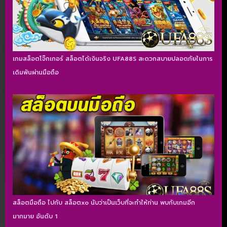
เกมสล็อตโจ๊กเกอร์ สล็อตได้เงินจริง UFA88S สะดวกสบายปลอดภัยในการ
เดิมพันผ่านมือถือ
สล็อตมือถือ ไปกับ สล็อตxo นับว่าเป็นเว็บที่จะทำให้ท่าน พบกับเกมอีก
มากมาย อันดับ 1