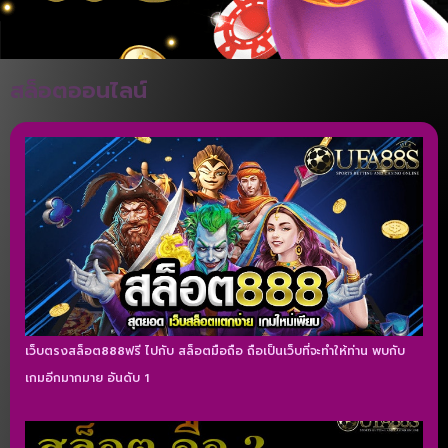
สล็อตออนไลน์
เว็บตรงสล็อต888ฟรี ไปกับ สล็อตมือถือ ถือเป็นเว็บที่จะทำให้ท่าน พบกับ
เกมอีกมากมาย อันดับ 1