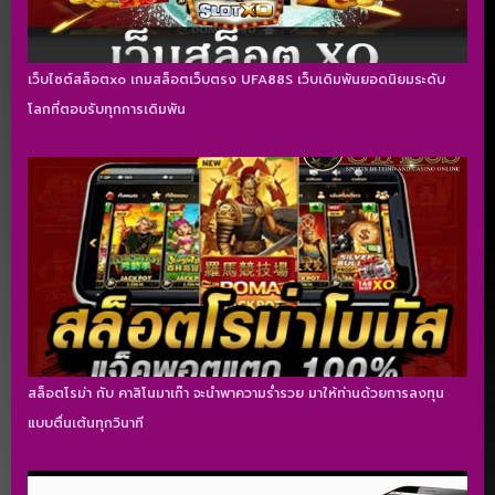
เว็บไซต์สล็อตxo เกมสล็อตเว็บตรง UFA88S เว็บเดิมพันยอดนิยมระดับ
โลกที่ตอบรับทุกการเดิมพัน
สล็อตโรม่า กับ คาสิโนมาเก๊า จะนำพาความร่ำรวย มาให้ท่านด้วยการลงทุน
แบบตื่นเต้นทุกวินาที