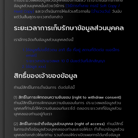
การประมวลผลข้อมูลส่วนบุคคลของท่านแล้ว เราจะดำเนินการทำลาย
ข้อมูลส่วนบุคคลนั้นด้วยวิธีการ
[วิธีการทำลาย กรณี Soft Copy /
Hard Copy]
และจะดำเนินการให้แล้วเสร็จภายใน
[จำนวนวัน]
วันนับ
แต่วันสิ้นสุดระยะเวลาดังกล่าว
ระยะเวลาการเก็บรักษาข้อมูลส่วนบุคคล
เรามีการจัดเก็บข้อมูลส่วนบุคคลดังนี้
[ข้อมูลที่บ่งชี้ตัวตน อาทิ ชื่อ ที่อยู่ สถานที่ติดต่อ เบอร์โทร
email]
ระยะเวลาประมวลผล: 10 ปี นับแต่วันที่เลิกสัญญา
[ข้อมูล xxx]
สิทธิ์ของเจ้าของข้อมูล
ท่านมีสิทธิ์ในการดำเนินการ ดังต่อไปนี้
(1)
สิทธิ์ในการเพิกถอนความยินยอม (right to withdraw consent)
:
ท่านมีสิทธิ์ในการเพิกถอนความยินยอมในการ ประมวลผลข้อมูลส่วน
บุคคลที่ท่านได้ให้ความยินยอมกับเราได้ ตลอดระยะเวลาที่ข้อมูลส่วน
บุคคลของท่านอยู่กับเรา
(2)
สิทธิ์ในการเข้าถึงข้อมูลส่วนบุคคล (right of access)
: ท่านมีสิทธิ์
ในการเข้าถึงข้อมูลส่วนบุคคลของท่านและขอให้เรา ทำสำเนาข้อมูลส่วน
บุคคลดังกล่าวให้แก่ท่าน รวมถึงขอให้เราเปิดเผยการได้มาซึ่งข้อมูล