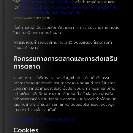
ได้ที่
[link รายละเอียดของการใช้สิทธิ์*]
หรือท่านอาจศึกษาเพิ่มเติม
ได้ที่
[link ข้อมูลสำหรับเจ้าของข้อมูลส่วนบุคคล เช่น TDPG3.0, เว็บ
ไซตกระทรวงดิจิทัลเพื่อเศรษฐกิจและสังคม
http://www.mdes.go.th
]
ทั้งนี้ ท่านไม่จำเป็นต้องเสียค่าใช้จ่ายใดๆ ในการดำเนินตามสิทธิ์ข้างต้น
โดยเราจะพิจารณาและแจ้งผลการ
พิจารณาตามคำร้องของท่านภายใน 30 วันนับแต่วันที่เราได้รับคำ
ร้องขอดังกล่าว
กิจกรรมทางการตลาดและการส่งเสริม
การตลาด
ในระหว่างการใช้บริการ เราจะส่งข้อมูลข่าวสารเกี่ยวกับกิจกรรม
ทางการตลาด และการส่งเสริมการตลาด ผลิตภัณฑ์ การ ให้บริการ
ของเราที่เราคิดว่าท่านอาจสนใจเพื่อประโยชน์ในการให้บริการกับท่าน
อย่างเต็มประสิทธิภาพ หากท่านได้ตกลง ที่จะรับข้อมูลข่าวสารดัง
กล่าวจากเราแล้ว ท่านมีสิทธิ์ยกเลิกความยินยอมดังกล่าวได้ทุกเมื่อ
โดยท่านสามารถดำเนินการยกเลิกความยินยอมในการรับแจ้งข้อมูล
ข่าวสารได้ ตามขั้นตอนดังนี้
[ขั้นตอนการยกเลิกการรับข้อมูลข่าวสาร]
Cookies