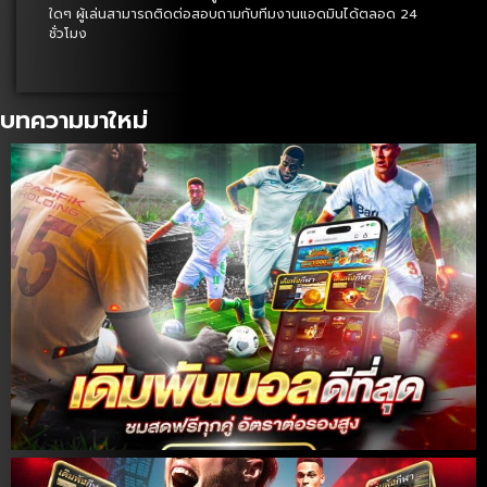
ใดๆ ผู้เล่นสามารถติดต่อสอบถามกับทีมงานแอดมินได้ตลอด 24
ชั่วโมง
บทความมาใหม่