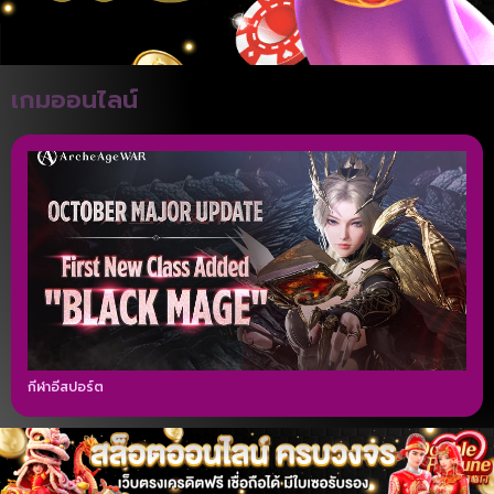
เกมออนไลน์
กีฬาอีสปอร์ต