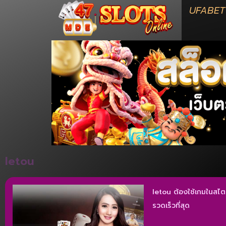
UFABET
letou
letou ต้องใช้เกมในสไตล์
รวดเร็วที่สุด