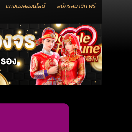
แทงบอลออนไลน์
สมัครสมาชิก ฟรี