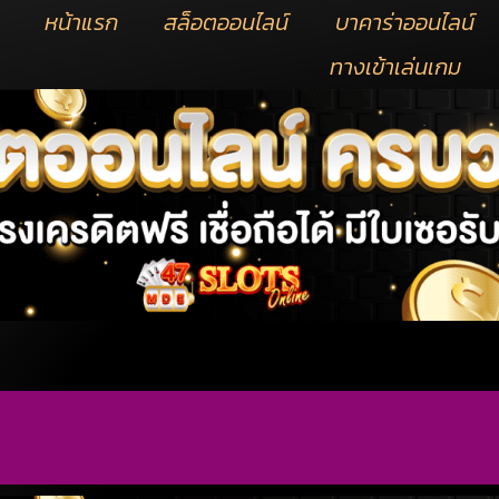
หน้าแรก
สล็อตออนไลน์
บาคาร่าออนไลน์
ทางเข้าเล่นเกม