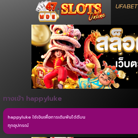
UFABET
ทางเข้า happyluke
happyluke ใช้เงินเพื่อการเดิมพันได้ดีบน
ทุกอุปกรณ์