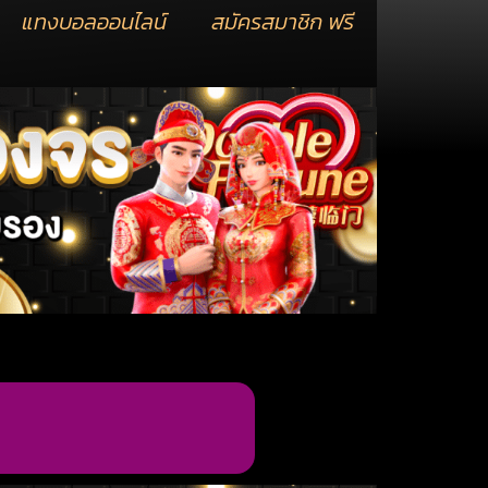
แทงบอลออนไลน์
สมัครสมาชิก ฟรี