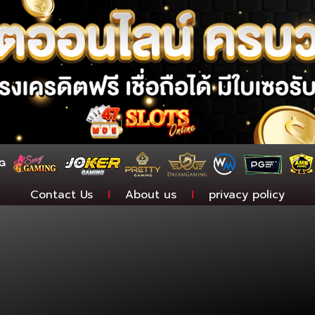
Contact Us
About us
privacy policy