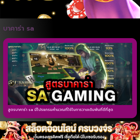
บาคาร่า sa
สูตรบาคาร่า sa มีโปรแกรมคำนวณที่ใช้ในการวางเดิมพันที่ดีที่สุด