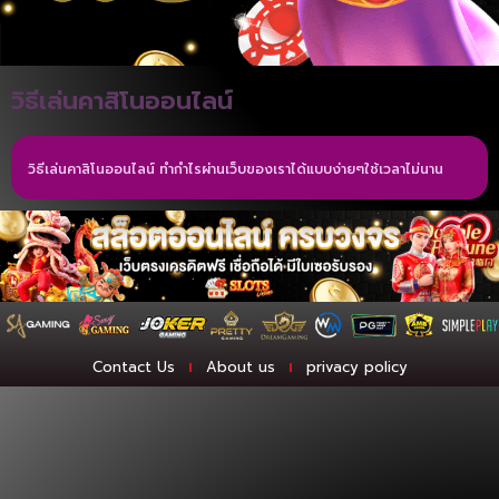
วิธีเล่นคาสิโนออนไลน์
วิธีเล่นคาสิโนออนไลน์ ทำกำไรผ่านเว็บของเราได้แบบง่ายๆใช้เวลาไม่นาน
Contact Us
About us
privacy policy