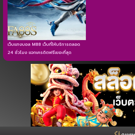
เว็บแทงบอล M88 เว็บที่ให้บริการตลอด
24 ชั่วโมง แจกเครดิตฟรีเยอะที่สุด