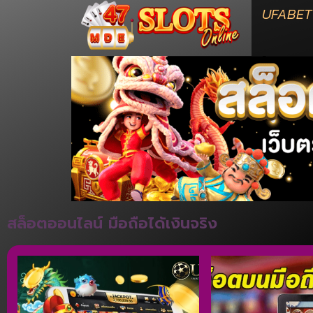
UFABET
สล็อตออนไลน์ มือถือได้เงินจริง