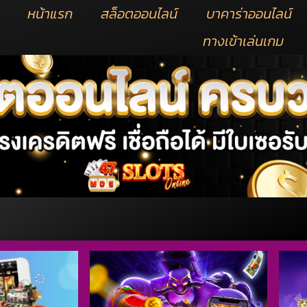
หน้าแรก
สล็อตออนไลน์
บาคาร่าออนไลน์
ทางเข้าเล่นเกม