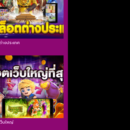
ต่างประเทศ
ว็บใหญ่