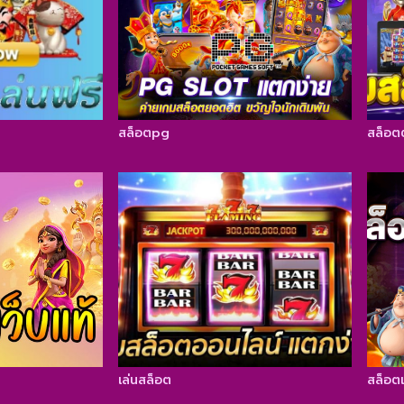
สล็อตpg
สล็อต
เล่นสล็อต
สล็อตเ