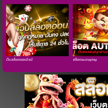
เว็บสล็อตออนไลน์
สล็อตautoplay