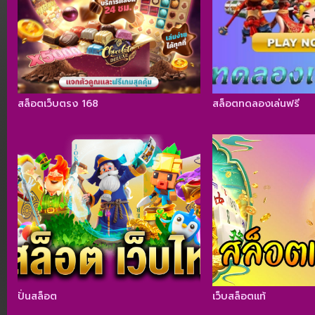
สล็อตเว็บตรง 168
สล็อตทดลองเล่นฟรี
ปั่นสล็อต
เว็บสล็อตแท้