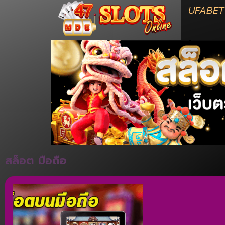
UFABET
สล็อต มือถือ