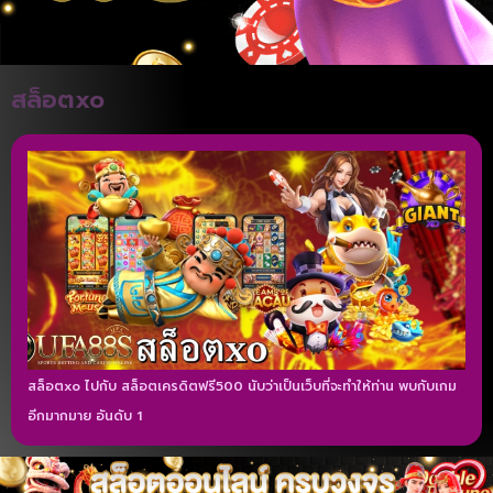
สล็อตxo
สล็อตxo ไปกับ สล็อตเครดิตฟรี500 นับว่าเป็นเว็บที่จะทำให้ท่าน พบกับเกม
อีกมากมาย อันดับ 1