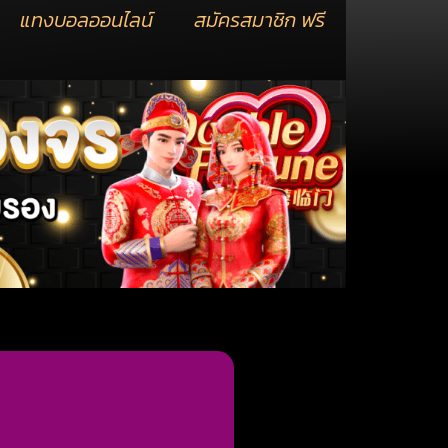
แทงบอลออนไลน์
สมัครสมาชิก ฟรี