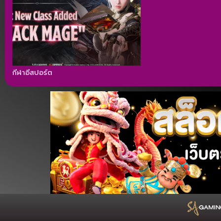
กีฬาอีสปอร์ต