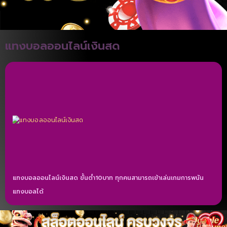
แทงบอลออนไลน์เงินสด
แทงบอลออนไลน์เงินสด ขั้นต่ำ10บาท ทุกคนสามารถเข้าเล่นเกมการพนัน
แทงบอลได้