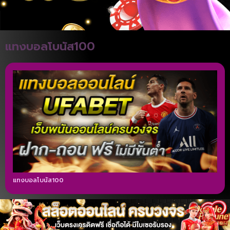
แทงบอลโบนัส100
แทงบอลโบนัส100