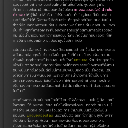
รวบรวมข่าวสารความเคลื่อนไหวที่เกิดขึ้นกับทีมฟุตบอลทุกทีม
ที่ทำการแข่งขันมานำเสนอบนหน้าเว็บไซต์
แทงบอลออนไลน์ ฝากขั้น
ต่ํา 100
ให้ผู้ที่เข้ามาใช้บริการได้รับชมกัน ทั้งในรูปแบบที่เป็นบทข่าว
และวิดีโอที่ทำให้เห็นภาพที่เกิดขึ้นจริง ซึ่งทุกข่าวที่นำมาเสนอนั้นเป็น
ข่าวที่บ่งบอกถึงความเปลี่ยนแปลงและฟอร์มการเล่นของทีม ณ เวลา
นั้น ทำให้ผู้ที่ทำการวิเคราะห์บอลสามารถรับรู้ถึงสถานการณ์จริงของ
ทีม เมื่อนำมารวมกับสถิติการแข่งขันที่เคยเกิดขึ้นมาก่อนแล้วจะทำให้
การวิเคราะห์บอลมีความแม่นยำสูงขึ้นอีกเท่าตัว
แน่นอนว่าเมื่อการวิเคราะห์บอลมีความแม่นยำมากขึ้น โอกาสในการชนะ
พนันบอลย่อมสูงขึ้นด้วย ดังนั้นทุกครั้งที่ทำการวิเคราะห์บอล ท่าน
ต้องเข้ามาดูข่าวสารที่นำเสนอบนเว็บไซต์
แทงบอล
ร่วมด้วยทุกครั้ง
เพื่อเป็นตัวตัดสินชิ้นสุดท้ายที่จะช่วยให้การวิเคราะห์ของท่านทำให้ท่าน
ชนะพนันมากขึ้นดังนั้นต่อไปนี้การเล่นพนันบอลจะเป็นเรื่องง่าย เช่น
เดียวกับการชนะพนันบอล เพราะว่ามีการนำข่าวสารที่จำเป็นในการ
วิเคราะห์บอลมารวมกันในที่เดียว ทำให้ท่านสมาชิกสามารถกอบโกย
เงินทองจากการเล่นพนันบอลเข้าตัวได้มากขึ้นหลายเท่าตัวในระยะเวลา
ไม่กี่นาที
หากต้องการเล่นพนันออนไลน์ที่มีเกมส์ให้เลือกเล่นแบบไม่รู้เบื่อ และมี
โอกาสชนะได้เงินง่าย เข้าเล่นเมื่อไหร่โอกาสได้เงินมากกว่าเสียเงิน มี
การจ่ายเงินตรง จ่ายเงินเร็วแล้ว การเข้ามาเล่นบนเว็บไซต์พนัน
ออนไลน์
แทงบอลออนไลน์
นับว่าเป็นตัวเลือกที่ดีที่สุดในยุคนี้ เพราะ
ที่นี่ไม่เคยที่จะหยุดพัฒนาเกมส์การพนันเพื่อมาตอบสนองความ
ต้องการและเพิ่มโอกาสทำเงินกับนักพนันทุกคน อยากรู้ว่าจริงไหม