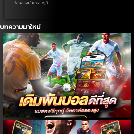
ต้องลองเข้ามาเล่นดูสิ
บทความมาใหม่