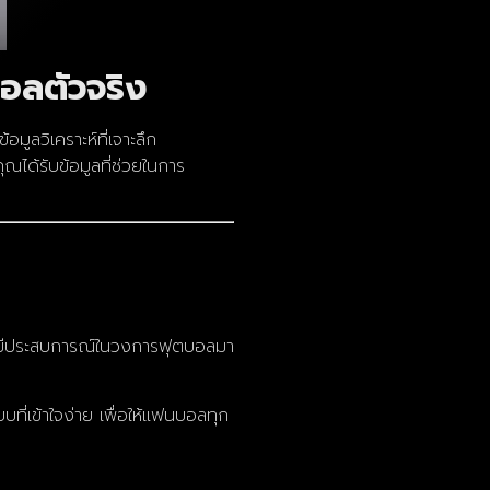
บอลตัวจริง
อมูลวิเคราะห์ที่เจาะลึก
ณได้รับข้อมูลที่ช่วยในการ
ญที่มีประสบการณ์ในวงการฟุตบอลมา
ที่เข้าใจง่าย เพื่อให้แฟนบอลทุก