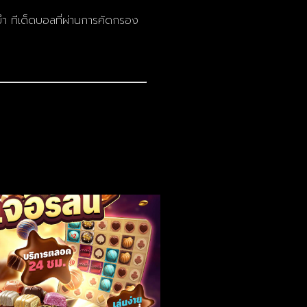
ยำ ทีเด็ดบอลที่ผ่านการคัดกรอง