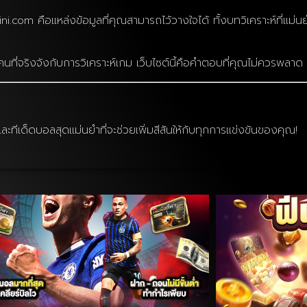
com คือแหล่งข้อมูลที่คุณสามารถไว้วางใจได้ ทั้งบทวิเคราะห์ที่แม่น
ที่จริงจังกับการวิเคราะห์เกม เว็บไซต์นี้คือคำตอบที่คุณไม่ควรพลาด
ละทีเด็ดบอลสุดแม่นยำที่จะช่วยเพิ่มสีสันให้กับทุกการแข่งขันของคุณ!