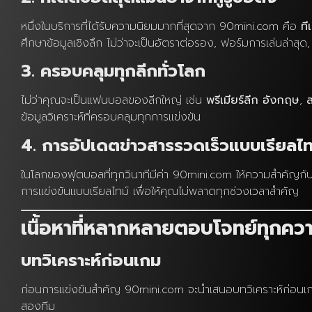
หนึ่งในบริการที่ได้รับความนิยมมากที่สุดจาก 90mini.com คือ
ที
ศึกษาข้อมูลเชิงลึก ไม่ว่าจะเป็นอัตราต่อรอง, ฟอร์มการเล่นล่าสุ
3. ครอบคลุมทุกลีกทั่วโลก
ไม่ว่าคุณจะเป็นแฟนบอลของลีกใหญ่ เช่น
พรีเมียร์ลีก อังกฤษ
,
ล
ข้อมูลวิเคราะห์ที่ครอบคลุมทุกการแข่งขัน
4. การอัปเดตข่าวสารรวดเร็วแบบเรียลไท
ในโลกของฟุตบอลที่ทุกวินาทีมีค่า 90mini.com ให้ความสำคัญกับ
การแข่งขันแบบเรียลไทม์ เพื่อให้คุณไม่พลาดทุกช่วงเวลาสำคัญ
เนื้อหาที่หลากหลายตอบโจทย์ทุกคว
บทวิเคราะห์ก่อนเกม
ก่อนการแข่งขันสำคัญ 90mini.com จะนำเสนอบทวิเคราะห์ก่อนเกมที
สองทีม