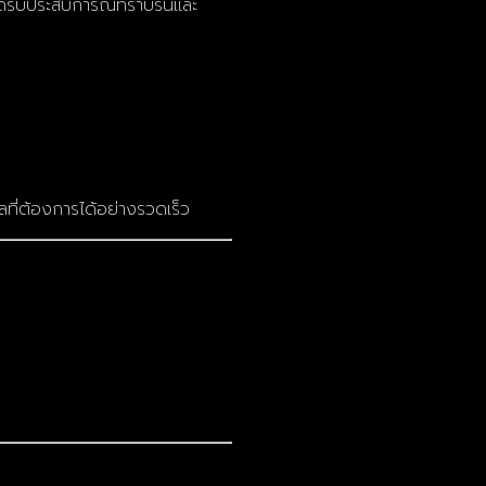
รับประสบการณ์ที่ราบรื่นและ
ลที่ต้องการได้อย่างรวดเร็ว