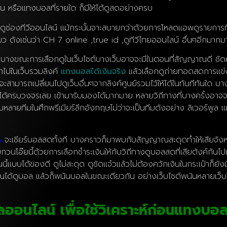
รือแทงบอลที่รายใด ก็มีให้ได้ดูสดอย่างครบ
ิชดูช่องทีวีออนไลน์ แม้กระนั้นจาะสบายกว่าด้วยการโหลดแอพดูรายการท
ว ดังเช่นว่า CH 7 online ,true id ,ดูทีวีไทยออนไลน์ อื่นๆอีกมากม
บางขณะการเลือกดูในเว็บไซต์บางเว็บอาจจะมีในตอนที่สัญญาณดี ชัดคมไม
้าไปในเว็บรวมลิงค์
แทงบอลได้เงินจริง
แล้วเลือกดูถ่ายทอดสดการแข่งข
ราจะสามารถเปลี่ยนไปดูเว็บอื่นๆจากลิงค์ศูนย์รวมไว้ให้ได้ในทันทีทันใด
ได้ครบวงจรเลย เข้ามารับมองได้มากมาย หลายวิถีทางที่บางครั้งอาจจะไ
มหลายทีมในศึกพรีเมียร์ลีกอังกฤษไม่ว่าจะเป็นทีมดังอย่าง ลิเวอร์พูล
จะเชียร์บอลสดทั้งที บางคราวก็มาพบกับสัญญาณสะดุดทำให้เสียจังหว
p
โอ๊ยนี้ด้วยการเลือกชำระเงินให้กับวิถีทางดูบอลสดที่เสียตังค์ก
ันนี้แบบได้ของดี ดูไม่สะดุด ดูชัดแจ๋วแล้วไม่ต้องควักเงินในกระเป๋าก็ยัง
ุณได้ดูบอล แล้วก็พนันบอลในขณะเดียวกัน อย่างเว็บไซต์พนันหลายเว็บไ
อนไลน์ เพื่อใช้วิเคราะห์ก่อนแทงบอ