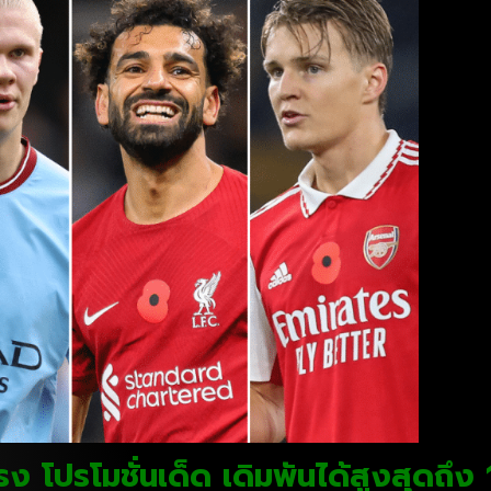
ง โปรโมชั่นเด็ด เดิมพันได้สูงสุดถึง 1