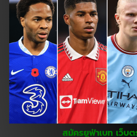
สมัครยูฟ่าเบท เว็บตร