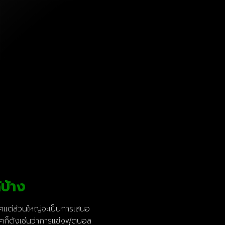
บ้าง
่งๆแต่ส่วนใหญ่จะเป็นการเสนอ
ๆก็ดังเช่นว่าการแข่งฟุตบอล