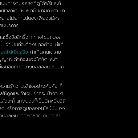
แบบการดูบอลสดที่ดูได้ฟรีและก็
หายเวลาใด ไหมชัดขึ้นมาขณะใด มา
อย่างไม่ยากแน่นอนเพียงสมัคร
มีคนบริการ
รและซื้อลิขสิทธิ์จากทางโฆษกบอล
้นจำเป็นที่จะต้องชัดอย่างแน่แท้
อลได้เงินจริง
ถ้าเกิดคนใดเคย
สัญญาณดีๆก็จะมองได้ชัดและที่
ใช้น้อยที่เข้าแทงบอลออนไลน์มัก
ามรู้ความเข้าใจอย่างคับคั่ง ก็
อลให้ถูกและทำเงินเข้ากระเป๋างามๆ
ล้วละก็ แทงบอลก็เป็นอีกหนึ่งวิถี
นสด หรือการดูบอลออนไลน์นั่นเอง
งบอลให้มากที่สุดช่วยได้มากเลย