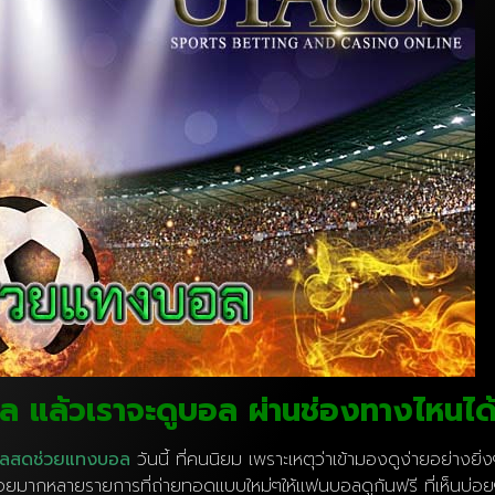
แล้วเราจะดูบอล ผ่านช่องทางไหนได้
อลสดช่วยแทงบอล
วันนี้ ที่คนนิยม เพราะเหตุว่าเข้ามองดูง่ายอย่างยิ
่อยมากหลายรายการที่ถ่ายทอดแบบใหม่ๆให้แฟนบอลดูกันฟรี ที่เห็นบ่อย