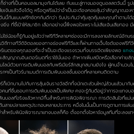
ดก็ช่างที่เป็นคอบอลมามุงกันได้เลย กับแนะลู่ทางมองดูบอลสดวันนี้ รูป
ียเงินแล้วจึงได้ดู หรือดูฟรีแม้ว่าจำเป็นจะต้องคอยลุ้นว่าสัญญาณจะ
้กันแบบฟรีๆชัดๆกันดีกว่า รับประกันว่าคุ้มสุดคุ้มและคุณทำตามได้
ิ่ง ที่ชี้เป้าให้สมาชิก เลือกอย่างนี้พึงพอใจเพราะไม่เสียเงินเสียทอง 
่ใช่น้อยก็รู้กันอยู่แล้วว่าฟรีทีวีหลายๆช่องจะมีการลงลายลักษณ์อักษ
ถีทางทีวีดิจิตอลของทางช่องฟรีทีวีและก็ผ่านทางเว็บไซต์ของฟรีทีวีนั
อร์เนตของคุณเองที่จะจำเป็นจะต้องแรงรวมทั้งบรรเจิดเพียงพอ
แทงบ
ราะสัญญาณอินเตอร์เนตที่เราใช้นั่นเอง ถ้าหากเพิ่มสปีดหรือเลือกค่าย
นไลน์ด้วยการเดิมพันบอลกับพรีเมียร์ลีกสนุกสนานยังไง ผู้คนจำนวนไม่
ับแรกๆเป็นทัวร์นาเมนต์การเดิมพันบอลชั้นยอดที่หลายคนติดตาม
เบิกบานไปกับการลุ้นเงินรางวัลอีกทั้งนักเตะส่วนใหญ่ล้วนแล้วมากับคว
หรือคนที่ชื่นชอบการเดิมพันบอลเป็นพิเศษ คงจะรู้กันดีอยู่ว่าการจะแทงบ
พันบอลที่จริงแล้วหากมีกึ๋นสำหรับการพินิจพิจารณา การตัดสินใจที่แม่นแ
ูกมีต้นสายปลายเหตุประกอบหลายประการ หนึ่งในนั้นเป็นการดูตามการเล่
ำสำหรับพินิจพิจารณาแทงบอลก็คือ ตั้งอกตั้งใจหาข้อมูลทีมที่จะลงแท