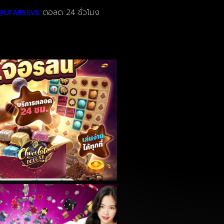
ตอลด 24 ชั่วโมง
@UFA88SV8