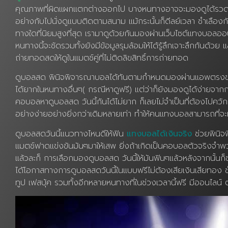
คุณภาพที่ผิดแผกแตกต่างออกไป บางหนทางอาจจะมองดูได้รวดเร็
อย่างกับไปนั่งดูแบบติดตามสนาม แม้กระนั้นก็ดีลย์เวลา ชำเลืองก
ทางใดที่นิยมสูงที่สุด เรามาดูด้วยกันมองผ่านเว็บไซต์แทงบอล
หนทางนี้จะชัดรวมทั้งยังมีข้อมูลรุมล้อมให้ได้รู้ลึกเจาะลึกกันด้ว
ถ่ายทอดสดให้ดูในแมตช์คู่ที่ไม่ติดลิขสิทธิ์การถ่ายทอด
ดูบอลสด พินิจพิจารณาบอลได้ทันตามกำหนดมองผ่านแอพตรงของช่อ
ได้ยากในหนทางอื่นๆ( กรณีหาดูฟรี) แต่ว่าก็ยังมองดูได้ง่ายจ
คอบอลหาดูบอลสด วันนี้กันได้ไม่ยาก ก็เลยไม่จำเป็นที่ต้องไปคว
อย่างง่ายอย่างยิ่งกว่าเดิมหลายเท่า ทำให้คนแทงบอลสามารถที่จะ
ดูบอลสดวันนี้แนวทางไหนดีให้ฟิน
แทงบอลได้เงินจริง
ช่วยพินิจ
แมตช์ฟาดแข่งขันมันๆมาให้เสพ ยิ่งถ้าเกิดเป็นคอบอลตัวจริงจ
แล้วละก็ การเลือกมองดูบอลสด วันนี้ให้มันฟินๆแล้วหลังจากนั้น
ได้โอกาสทางการดูบอลสดวันนี้ในแบบฟรีไม่ต้องเสียเงินเสียทอง ชำระ
ทูป เฟสบุ้ค รวมทั้งอีกหลายหนทางที่ในช่วงเวลานี้ฟรี มีออนไล