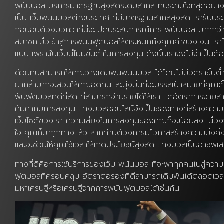
พนันบอล บริการมาตรฐานสูงสุดระดับสากล ที่ประทับใจที่สุดอย่างแน
เป็น เว็บพนันบอลต่างประเทศ ที่มีมาตรฐานสากลสูงสุด เรารับประก
ก่อนอื่นต้องบอกว่าที่นี่จะเปิดประสบการณ์การ พนันบอล มากกว่าทั่
สมาชิกเมื่อเข้าสู่การพนันฟุตบอลให้ตระหนักถึงคุณค่าของเงิน เราไ
แบบ เพราะในเว็บนี้ไม่มีขั้นต่ำในการลงทุน ดังนั้นเราจึงไม่จำเป็
ด้วยที่นี่สามารถให้คุณวางเดิมพันพนันบอล ได้โดยไม่มีอัตราขั้น
ยากลำบากจะสอนให้คุณอดทนและมุ่งมั่นที่จะบรรลุเป้าหมายที่คุณตั้งใจ
พันฟุตบอลที่ดีที่สุด ที่สามารถจ่ายรายได้ให้เรา แต่อัตราการจ
คุ้มค่ากับการลงทุน แทงบอลออนไลน์จึงเป็นช่องทางที่สร้างความบ
เว็บไซต์ของเรา ความเสี่ยงในการลงทุนของคุณก็จะน้อยลง เนื่อง
ใจ คุณก็มาถูกทางแล้ว หากท่านต้องการมีโอกาสสร้างความมั่งคั่ง
และจะช่วยให้คุณใช้เวลาให้เกิดประโยชน์สูงสุด แทงบอลเป็นอาชีพเ
ทางที่ดีคือการใช้บริการของเว็บ พนันบอล ที่จะพาทุกคนไปสู่ความสำ
ฟุตบอลที่ครอบคลุม อัตราต่อรองที่ดีสามารถเดิมพันได้ตลอดเวล
มหาเศรษฐีหรือเศรษฐีจากการพนันฟุตบอลได้เช่นกัน