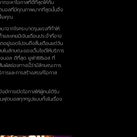
จะหาโอกาสที่ดีที่สุดให้กับ
อลที่มีคุณภาพมากที่สุดนั้นจึง
พื่อคุณ
มาจากโรคระบาดรุนแรงที่ทำให้
และเคยมีเงินเดือนประจำที่อาจ
ิตอยู่รอดไปจนถึงสิ้นเดือนแต่วัน
ษในลักษณะของเว็บไซต์ให้บริการ
บอล ดีที่สุด ยูฟ่า88เอส ที่
สัมผัสช่องทางนี้ว่ามีลักษณะการ
บริการและการสร้างสรรค์โอกาส
งมีการเปิดโอกาสให้ผู้คนได้รับ
ฟุตบอลทุกๆรูปแบบทั้งในเรื่อง