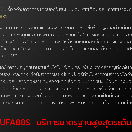
นเรื่องง่ายกว่าการแทงบอลในรูปแบบเดิม ๆทีเด็ดบอล การที่เราจะเล
88S
ังระบบการเงินของนักแทงบอลทั้งหลายได้เลย สิ่งสำคัญอีกอย่างที่นักแ
มากจากการลงทุนเมื่อการพนันเข้ามามีส่วนหนึ่งในการใช้ชีวิตประจำวันข
ผลสำเร็จในการเสี่ยงโชคเช่นกัน เพื่อให้ร่ำรวยเงินทองอีกทั้งการแทงบอ
จะมีโอกาสได้เงินมากกว่าแต่อย่างไรก็ดีการแทงบอลเต็ง หรือบอลอะไ
งทุนให้ดี
จและให้ความสนุกสนานตื่นเต้นได้ไม่แพ้กันเลย เพียงแต่สิ่งสำคัญที่ส
งบอลแต่ละครั้ง ซึ่งนับว่าการเสี่ยงโชคเป็นวิธีที่จะไปหาความร่ำรวยได้ง
แทงบอล หลายต่อหลายคนหวังให้คู่ที่เลือกไว้เป็นฝ่ายชนะ เมื่อนักแ
ไปหาซึ่งชัยชนะ อย่างเช่นแนวทางการแทงบอลเต็ง หรือเรียกอีกอย่า
งกันเพราะการแทงบอลเต็งเป็นการแทงพนันที่วัดดวงกันเป็นคู่ต่อคู่ ห
บอลเต็งจะเหมาะกับนักแทงบอลหน้าใหม่ เพราะการแทงบอลเต็งมีความเสี
UFA88S บริการมาตรฐานสูงสุดระดั