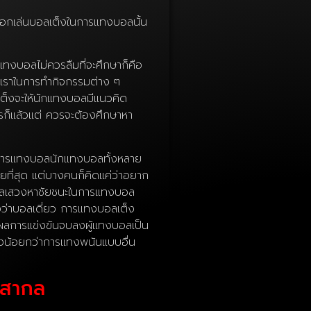
ือกเล่นบอลเต็งในการแทงบอลนั้น
ทงบอลไม่ควรลืมที่จะศึกษาก็คือ
องเราในการทำกิจกรรมต่าง ๆ
ลเต็งจะให้นักแทงบอลมีแนวคิด
รก็แล้วแต่ ควรจะต้องศึกษาหา
ุดในการแทงบอลนักแทงบอลทั้งหลาย
่ายที่สุด แต่บางคนก็คิดแค่ว่าอยาก
ทงบอลเสวงหาชัยชนะในการแทงบอล
งว่าบอลเดี่ยว การแทงบอลเต็ง
ากผลการแข่งขันจบลงผู้แทงบอลเป็น
่ยงน้อยกว่าการแทงพนันแบบอื่น
บสากล