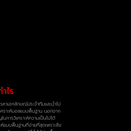
กำไร
ยการหาเอกลักษณ์ประจำทีมและนำไป
ารวิเคราะห์บอลแบบพื้นฐาน นอกจาก
ัญในการวิเคราะห์ความเป็นไปได้
แบบพื้นฐานที่ง่ายที่สุดเพราะสิ่ง