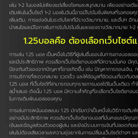
เล่น 1×2 ในบอลไม่เพียงแต่เสี่ยงโชคและสนุกสนาน เพียงอย่างเดี
เดิมพันในเว็บไซต์ 1×2 บอลในวันนี้อาจมีโปรโมชั่นพิเศษที่รอคอยคุ
เพิ่มเติม, การแข่งขันในระดับโลกที่มีรางวัลมากมาย, และอื่นๆ อ
น่าสนใจและมีโอกาสในการรับโปรโมชั่นและของรางวัลมากมาย 1×2 บอล
1.25บอลคือ
ต้องเลือกเว็บไซต์
การเล่น 1.25 บอล เป็นหนึ่งในวิธีที่ผู้เล่นชื่นชอบในการแทงบอลออน
และมีประสิทธิภาพ ควรเลือกเว็บไซต์แทงบอลที่มีความมั่นคง มีค
ป้องกันตัวเองจากปัญหาที่อาจเกิดขึ้น เช่น ปัญหาการถอนเงิน,
การบริการที่สะดวกสบาย รวดเร็ว และให้ข้อมูลที่ชัดเจนเกี่ยวกับตล
1.25 บอล ที่เว็บไซต์ที่สามารถจบทุกรายการบอลได้ในเว็บเดียว ทำให
สม่ำเสมอ ดังนั้น 1.25 บอล มีความสำคัญที่จะเลือกเว็บไซต์แทง
ในการเดิมพันบอลของคุณ
การเล่นการพนันบอลแบบ 1.25 มักเรียกว่าเป็นหนึ่งในวิธีการเดิมพ
อย่างมีประสิทธิภาพ ควรเลือกเว็บไซต์แทงบอลที่มั่นคงและมีคุณภา
เงินและข้อมูลส่วนตัวของผู้เล่น และยังมีระบบการเงินที่ปลอดภัยและ
เล่นไม่ต้องเสียเวลาและความยุ่งยากในการเปลี่ยนเว็บไซต์ต่าง