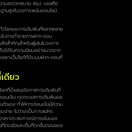
ีความสะดวกสบาย สรุป, บอลคือ
มาตรฐานสูงในวงการพนันออนไลน์
ั่วโลกและการเดิมพันที่หลากหลาย
สบายในการทำรายการฝาก-ถอน
สิ่งสำคัญสำหรับผู้เล่นในวงการ
็วจึงได้รับความนิยมอย่างมากจาก
เฉพาะเว็บไซต์ที่มีระบบฝาก-ถอนที่
่เดียว
โลกที่นำเสนอโอกาสการเดิมพันที่
่อถอนเงิน ทุกกระแสการเดิมพันและ
วยตัวเอง ทำให้การถอนเงินมีความ
บง่าย ไม่ว่าจะเป็นการสมัคร
ลังมองหาประสบการณ์การเล่นบอล
ันที่ตรงใจและเต็มที่ทุกขั้นตอนของ