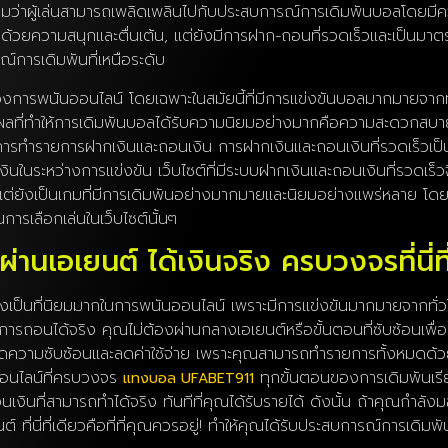
ามว่าผู้เล่นสามารถเพลิดเพลินไปกับประสบการณ์การเดิมพันบอลโดยม
ต็มไปด้วยความสนุกและตื่นเต้น, แต่ยังมีการฝาก-ถอนที่รวดเร็วและเป็น
ณ์การเดิมพันที่เหนือระดับ
วงการพนันออนไลน์ โดยเฉพาะในสมัยนี้ที่มีการแข่งขันบอลมากมายจากท
นเหตุผลที่ทำให้การเดิมพันบอลได้รับความนิยมอย่างมากคือความสะดวก
ในการทำรายการฝากเงินและถอนเงิน การฝากเงินและถอนเงินที่รวดเร็วเป็น
ินในระหว่างการแข่งขัน เว็บไซต์ที่มีระบบฝากเงินและถอนเงินที่รวดเร
นั้น แต่ยังเป็นเกมที่มีการเดิมพันอย่างมากมายและนิยมอย่างแพร่หลาย โดย
นการเลือกเล่นในเว็บไซต์นั้นๆ
่านเอเยนต์ ได้เงินจริง ครบวงจรที่นี่ที
ังเป็นที่นิยมมากในการพนันออนไลน์ เพราะมีการแข่งขันมากมายจากทั่ว
คือการถอนได้จริง คุณไม่ต้องผ่านกลางเอเยนต์หรือขั้นตอนที่ซับซ้อนเพื
ารลดความซับซ้อนและลดค่าใช้จ่าย เพราะคุณสามารถทำรายการทั้งหมดด้
ลออนไลน์ที่ครบวงจร
ทุกขั้นตอนของการเดิมพันเรีย
แทงบอล UFABET911
นเงินที่สามารถทำได้จริง ทันทีที่คุณได้รับรายได้ ดังนั้น ถ้าคุณกำ
์ ที่นี่ที่เดียวคือที่ที่คุณควรอยู่! ทำให้คุณได้รับประสบการณ์การเดิมพ