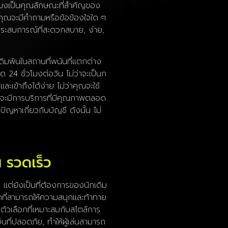
วโมงเป็นคุณลักษณะที่สำคัญของ
าคุณจะมีคำถามหรือข้อข้องใจใด ๆ
บประสบการณ์ที่สะดวกสบาย, ง่าย,
ดิมพันในสถานที่พนันที่แตกต่าง
24 ชั่วโมงต่อวัน ไม่ว่าจะเป็นก
เข้าถึงได้ง่าย ไม่ว่าคุณจะใช้
ดีจะมีการบริการที่มีคุณภาพตลอด
ญหาเกี่ยวกับบัญชี ดังนั้น ไม่
 รวดเร็ว
, แต่ยังเป็นที่ต้องการของนักเดิม
ที่สามารถให้ความสนุกและท้าทาย
กตัวเลือกที่เหมาะสมกับสไตล์การ
ี่ปลอดภัย, ทำให้ผู้เล่นสามารถ