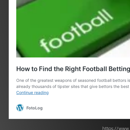
https://www.