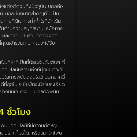
ั้งแต่อดีตจนถึงปัจจุบัน บอลคือ
น์ บอลมีบทบาทสำคัญที่ไม่เป็น
หนทางที่ดีในการทำกำไรที่นักเดิม
ั้งในด้านความสนุกสนานและโอกาส
รเงินและความเป็นส่วนตัวของคุณ
คุณเข้าร่วมเกม คุณจะได้รับ
กีฬาที่เป็นที่นิยมอันดับต้นๆ ที่
น์หลายแห่งที่มุ่งมั่นที่จะให้
ี่นิยมในการพนันออนไลน์ นอกจากนี้
ดีที่สุดในเอเชียมักจะมีรายละเอียด
อย่างมั่นใจ ดังนั้น บอลคือพนัน
4 ชั่วโมง
อพนันออนไลน์ที่มีความยืดหยุ่น
ิวเตอร์, แท็บเล็ต, หรือสมาร์ทโฟน