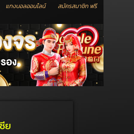
แทงบอลออนไลน์
สมัครสมาชิก ฟรี
ชีย