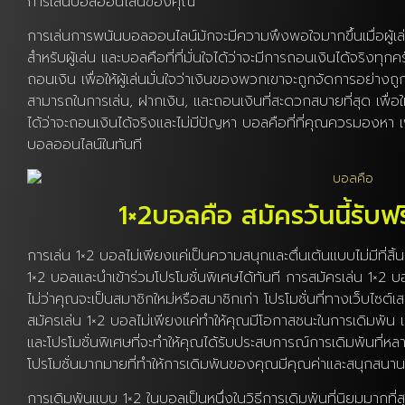
การเล่นบอลออนไลน์ของคุณ
การเล่นการพนันบอลออนไลน์มักจะมีความพึงพอใจมากขึ้นเมื่อผู้เ
สำหรับผู้เล่น และบอลคือที่ที่มั่นใจได้ว่าจะมีการถอนเงินได้จริงท
ถอนเงิน เพื่อให้ผู้เล่นมั่นใจว่าเงินของพวกเขาจะถูกจัดการอย่า
สามารถในการเล่น, ฝากเงิน, และถอนเงินที่สะดวกสบายที่สุด เพื่อให
ได้ว่าจะถอนเงินได้จริงและไม่มีปัญหา บอลคือที่ที่คุณควรมองหา เ
บอลออนไลน์ในทันที
1×2บอลคือ
สมัครวันนี้รับ
การเล่น 1×2 บอลไม่เพียงแค่เป็นความสนุกและตื่นเต้นแบบไม่มีที่
1×2 บอลและนำเข้าร่วมโปรโมชั่นพิเศษได้ทันที การสมัครเล่น 1×2 บ
ไม่ว่าคุณจะเป็นสมาชิกใหม่หรือสมาชิกเก่า โปรโมชั่นที่ทางเว็บไซ
สมัครเล่น 1×2 บอลไม่เพียงแค่ทำให้คุณมีโอกาสชนะในการเดิมพัน แต่ยั
และโปรโมชั่นพิเศษที่จะทำให้คุณได้รับประสบการณ์การเดิมพันที่หล
โปรโมชั่นมากมายที่ทำให้การเดิมพันของคุณมีคุณค่าและสนุกสนานมากย
การเดิมพันแบบ 1×2 ในบอลเป็นหนึ่งในวิธีการเดิมพันที่นิยมมากที่