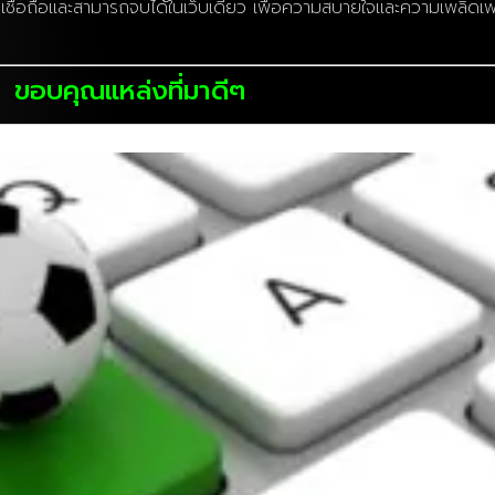
าเชื่อถือและสามารถจบได้ในเว็บเดียว เพื่อความสบายใจและความเพลิดเพ
ขอบคุณแหล่งที่มาดีๆ