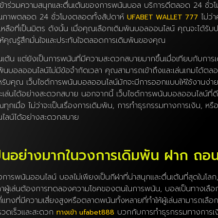
จะเข้าร่วมความสนุกและตื่นเต้นของการพนันบอล บริการดีตลอด 24 ชั่
ีคุณภาพตลอด 24 ชั่วโมงตลอดทั้งสัปดาห์
ไม่ว่
UFABET WALLET 777
ลือที่เป็นมิตร ดังนั้น เมื่อคุณเลือกเดิมพันบอลออนไลน์ คุณจะได้รั
ำให้คุณรู้สึกมั่นใจและประทับใจตลอดการเดิมพันของคุณ
เต้น แต่ยังเป็นการพนันที่มีความสะดวกสบายมากขึ้นเมื่อเทียบกับการเ
พันบอลออนไลน์ไม่มีข้อจำกัดเวลา คุณสามารถเข้าถึงและเล่นเกมได้ตลอด 
รับคุณ เว็บไซต์การพนันบอลออนไลน์มักจะมีการออกแบบให้ใช้งานง่ายและ
และเล่นได้อย่างสะดวกสบาย นอกจากนี้ เว็บไซต์การพนันบอลออนไลน์ที่
เมื่อ ไม่ว่าจะเป็นเรื่องการเดิมพัน, การทำธุรกรรมทางการเงิน, หรือปั
อนไลน์ได้อย่างสะดวกสบาย
ป็นอย่างมากในวงการเดิมพัน ฝาก ถอน
การพนันออนไลน์ บอลไม่เพียงเป็นกีฬาที่น่าสนุกและตื่นเต้นที่สุดในโลก
น เวลาผู้เล่นต้องการทดลองความโชคของตนในการพนัน, บอลเป็นทางเลือก
แทงที่มีความเสี่ยงสูงหรือตลาดพนันทั้งหลายที่ทำให้ผู้เล่นสามารถเลือ
ี่รวดเร็วและสะดวก
บวกกับการทำธุรกรรมทางการเงินท
ทางเข้า ufabet888