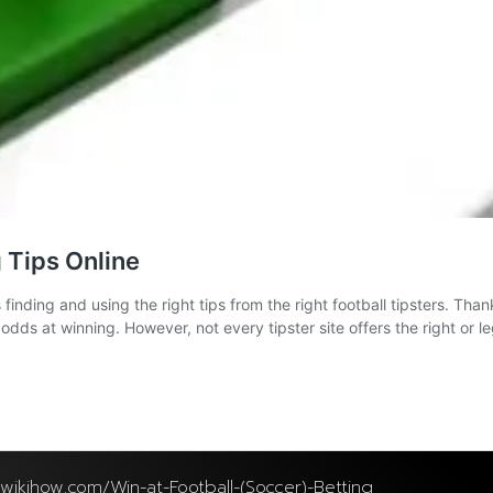
wikihow.com/Win-at-Football-(Soccer)-Betting