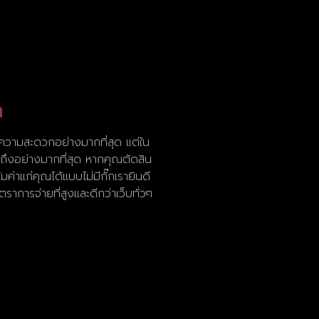
า
ับความสะดวกอย่างมากที่สุด แต่ใน
นึงถึงอย่างมากที่สุด หากคุณตัดสิน
ค่าแก่คุณได้แบบไม่มีกั๊กเรายินดี
ตราการจ่ายที่สูงและดีกว่าเว็บทั่วๆ