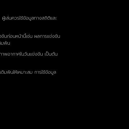
ู้เล่นควรใช้ข้อมูลทางสถิติและ
ันก่อนหน้านี้เช่น ผลการแข่งขัน
ดิมพัน
ภาพอากาศในวันแข่งขัน เป็นต้น
เดิมพันให้เหมาะสม การใช้ข้อมูล