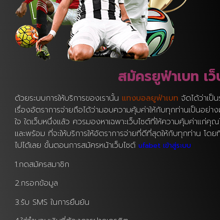
สมัครยูฟ่าเบท เว็
ด้วยระบบการให้บริการของเรานั้น
แทงบอลยูฟ่าเบท
จัดได้ว่าเป็
เรื่องอัตราการจ่ายถือได้ว่ามอบความคุ้มค่าให้กับทุกท่านเป็นอย่างม
ใจ ใดเว็บหนึ่งแล้ว ควรมองหาเฉพาะเว็บไซต์ที่ให้ความคุ้มค่าแก่คุ
และพร้อม ที่จะให้บริการให้อัตราการจ่ายที่ดีที่สุดให้กับทุกท่าน โ
ไปได้เลย ขั้นตอนการสมัครหน้าเว็บไซต์
ufabet เข้าสู่ระบบ
1.กดสมัครสมาชิก
2.กรอกข้อมูล
3.รับ SMS ในการยืนยัน