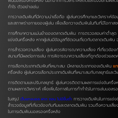
พันบอลรองครึ่งหลัง นอกจากการวิเคราะห์สถิติและปัจจัยที่มีผลต่อ
กำไร ตัวอย่างเช่น:
การวางเดิมพันที่มีความน่าเชื่อถือ: ผู้เล่นควรศึกษาและวิเคราะห์ข้
และสภาพร่างกายของผู้เล่น เพื่อเลือกวางเดิมพันในทีมที่มีโอกาส
การศึกษาความแม่นยำของตลาดเดิมพัน: การตรวจสอบค่าต่ำสุด
แข่งขันครึ่งหลัง หากผู้เล่นมีข้อมูลที่ชัดเจนเกี่ยวกับตลาดเดิมพัน
การสำรวจความเสี่ยง: ผู้เล่นควรพิจารณาความเสี่ยง ที่เกี่ยวข้อ
สนามที่มีผลต่อการเล่น การพิจารณาความเสี่ยงที่ถูกต้องช่วยลด
การเลือกประเภทเดิมพันที่เหมาะสม: มีหลายประเภทของเดิมพัน
แท
ครึ่งหลัง ผู้เล่นควรเลือกประเภทเดิมพันที่เหมาะสมกับกลยุทธ์และ
การติดตามและปรับกลยุทธ์: ผู้เล่นควรติดตามผลการแข่งขันครึ่
ตามผลการวิเคราะห์ เพื่อเพิ่มโอกาสในการทำกำไรในการเล่นบอลรอ
ในสรุป
การวางเดิมพันในการแข่งขั
เว็บแทงบอล ฝาก ถอน ไม่มีขั้นต่ำ
สำรวจข้อมูลที่เกี่ยวข้องกับทีมและตลาดเดิมพัน รวมถึงความเสี่
ในการเดิมพันบอลรองครึ่งหลัง