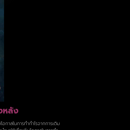
งหลัง
ิ่มโอกาสในการทำกำไรจากการเดิม