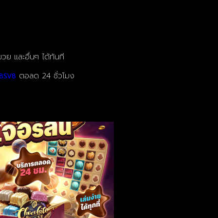
ย และอื่นๆ ได้ทันที
ตอลด 24 ชั่วโมง
88SV8