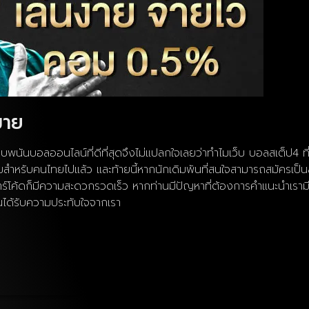
มาย
บพนันบอลออนไลน์ที่ดีที่สุดจึงไม่แปลกใจเลยว่าทำไมเว็บ บอลสเต็ป4 ท
ิยมสำหรับคนไทยไปแล้ว และท้ายนี้หากนักเดิมพันที่สนใจสามารถสมัครเป็
ร์โค้ดก็มีความสะดวกรวดเร็ว หากท่านมีปัญหาที่ต้องการคำแนะนำเรามี
ท่านได้รับความประทับใจจากเรา