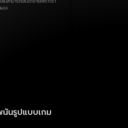
ไลน์สามารถเล่นได้ง่ายเพราะเรา
นเอง
รพนันรูปแบบเกม