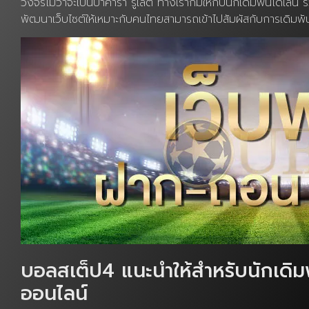
วงจรไม่ว่าจะเป็นบาคาร่า รูเล็ต ทางเราก็มีให้กับนักเดิมพันได้เ
พัฒนาเว็บไซต์ให้เหมาะกับคนไทยสามารถเข้าไปสัมผัสกับการเดิมพ
บอลสเต็ป4 แนะนำให้สำหรับนักเดิม
ออนไลน์