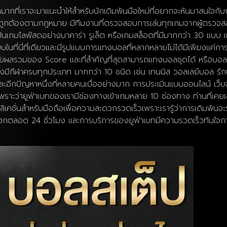
กมากที่เราจะมาแนะนำให้สำหรับนักเดิมพันมือใหม่ที่อยากจะหันมาสนใจกั
นถูกต้องตามกฎหมาย มีทีมงานที่ตรวจสอบการเล่นทุกเกมจากผู้ตรวจส
นเกมไลฟ์สดอย่างบาคาร่า รูเล็ต หรือเกมสล็อตที่มีมากกว่า 30 แบบ แข
นที่นี่ที่เดียวและมีรูปแบบการแทงบอลที่หลากหลายไม่ได้มีเพียงแค่การแ
ทายผลรวมของ Score และที่สำคัญที่สุดสามารถแทงบอลชุดได้ หรือบอลส
้ยังมีกีฬาครบทุกประเภท มากกว่า 10 ชนิด เช่น เทนนิส วอลเลย์บอล รั
และอีกปัญหาหนึ่งที่หลายคนเบื่ออย่างมาก การประเมินแบบออนไลน์ เว
ราะว่ายูฟ่าเบทของเรามีช่องทางเข้าเกมหลาย 10 ช่องทาง ท่านที่เคยเข้า
คชั่นสำหรับมือถือเพื่อความสะดวกรวดเร็วเพราะเรารู้ว่าการเดิมพันจะรอ
่างสะดวกตลอด 24 ชั่วโมง และการบริการของยูฟ่าเบทมีความรวดเร็วทันใจ