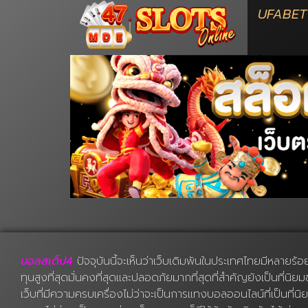
UFABET
บอลสเต็ป4
ปัจจุบันนี้จะเห็นว่าเว็บเดิมพันในประเทศไทยมีหลายร้อ
ทุนสูงที่สุดมั่นคงที่สุดและปลอดภัยมากที่สุดที่สำคัญยังเป็นที่นิ
เว็บที่มีความครบเครื่องไม่ว่าจะเป็นการแทงบอลออนไลน์ที่เป็นที่