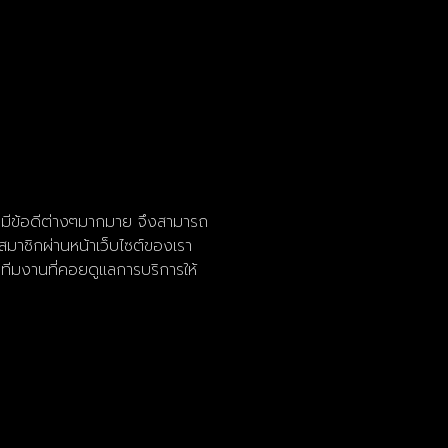
ี่มีข้อดีต่างๆมากมาย จึงสามารถ
นสมาชิกผ่านหน้าเว็บไซต์ของเรา
ทีมงานที่คอยดูแลการบริการให้