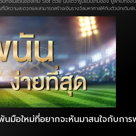
ล่น รวมทั้งในส่วนของเกม Slot ด้วย นับได้ว่ารูปแบบเกมของ ยูฟ่าเบทออน
ันที่มีความสะดวกและสามารถสร้างเงินรางวัลมหาศาลให้กับตัวนักเดิมพั
พันมือใหม่ที่อยากจะหันมาสนใจกับกา