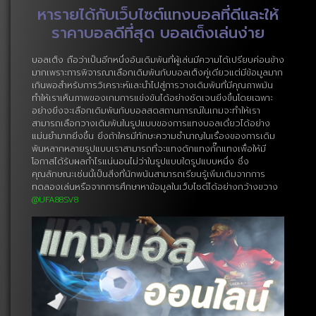
หารายได้กับเว็บไซต์แทงบอลที่ดีและให้
ราคาบอลดีที่สุด บอลเต็งเล่นง่าย
บอลเต็ง ถือว่าเป็นอีกหนึ่งอันเดิมพันที่ผู้เล่นมีความได้เปรียบค่อนข้าง
มากเพราะการพิจารณาเลือกเดิมพันกับบอลเต็งคู่เดียวแต่มีข้อมูลมาก
เกินพอสำหรับการวิเคราะห์และนำไปสู่การวางเดิมพันที่มีคุณภาพมัน
ทำให้เราเห็นภาพของเกมการแข่งขันได้อย่างชัดเจนยิ่งขึ้นโดยเฉพาะ
อย่างยิ่งจะเลือกเดิมพันกับบอลสดสถานการณ์ในเกมจะทำให้เรา
สามารถเลือกวางเดิมพันในรูปแบบของการแทงบอลเดี่ยวได้อย่าง
แม่นยำมากยิ่งขึ้น ยิ่งถ้าใครมีทักษะความชำนาญในเรื่องของการเดิม
พันหลากหลายรูปแบบเราสามารถที่จะแทงดักแทงกั๊กแทงเพื่อให้มี
โอกาสได้รับผลกำไรแน่นอนไม่ว่าในรูปแบบใดรูปแบบหนึ่ง ซึ่ง
คุณลักษณะเช่นนี้เป็นสิ่งที่นักพนันสามารถเรียนรู้เพิ่มเติมจากการ
ทดลองเล่นหรือจากการศึกษาหาข้อมูลในเว็บไซต์ได้อย่างกว้างขวาง
@UFA88SV8