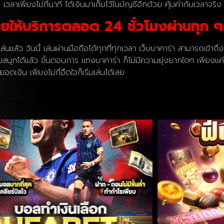
ลาเพียงไม่กี่นาที ได้เงินมาเก็บไว้ในบัญชีอีกด้วย คุ้มค่ากับเวลาจริง
คอยให้บริการตลอด 24 ชั่วโมงผ่านทุก 
แล้ว วันนี้ เล่นผ่านมือถือได้ทุกที่ทุกเวลา เว็บบาคาร่า สามารถเข้าถึ
่วมสนุกได้แล้ว ขั้นตอนการ แทงบาคาร่า ก็ไม่มีความยุ่งยากใดๆ เพียงแ
งิน เพียงไม่กี่อึดใจก็เริ่มเล่นได้เลย