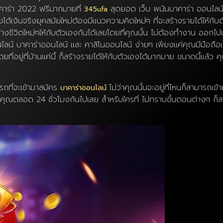
บาคาร่า 2022 ฟรีมากมายที่
สุดยอด เว็บ พนันบาคาร่า ออนไลน์
345ufa
ได้เงินจริงยุคสมัยใหม่ต้องมีแนวความคิดใหม่ๆ ที่จะสร้างรายได้ให้กับต
สร้างชีวิตใหม่ๆให้กับตัวเองกันได้เลยโดยที่คุณนั้น ไม่ต้องทำงาน ออก
ตออนไลน์ บาคาร่าออนไลน์ และ คาสิโนออนไลน์ ง่ายๆ เพียงแค่คุณมีมือถือ
ที่อยู่ที่บ้านแค่นี้ ก็สร้างรายได้ให้กับตัวเองได้มากมาย ขนาดนี้แล้ว ค
รถที่จะเข้ามาสมัคร
ไม่ว่าคุณนั้นจะอยู่ที่ไหนก็สามารถเข
บาคาร่าออนไลน์
การคุณตลอด 24 ชั่วโมงกันไปเลย สำหรับใครที่ ไม่ทราบขั้นตอนต่างๆ ก็ส