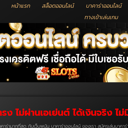
หน้าแรก
สล็อตออนไลน์
บาคาร่าออนไลน์
ทางเข้าเล่นเกม
 ไม่ผ่านเอเย่นต์ ได้เงินจริง ไม่
รบาคาร่ามากที่สุด กับเว็บพนัน บาคาร่าออนไลน์ ของเรา สมัครเล่นบาคาร