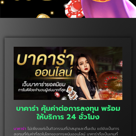
บาคาร่า คุ้มค่าต่อการลงทุน พร้อม
ให้บริการ 24 ชั่วโมง
บาคาร่า
ไม่เพียงแค่เป็นกิจกรรมที่น่าสนุกและตื่นเต้น เเต่ยังเป็นการ
ลงทุนที่คุ้มค่าที่สุดในโลกของการพนันออนไลน์ บาคาร่าถือเป็นเกมที่