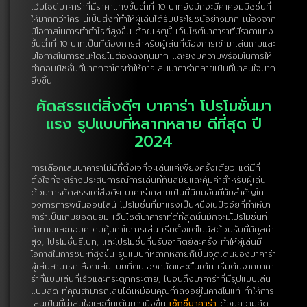
เว็บไซต์บาคาร่าที่มีราคาแทงขั้นต่ำที่ 10 บาทยังมักจะมีค่าคอมมิชชั่นที่
ให้มากกว่าใคร นี่เป็นสิ่งที่ทำให้ผู้เล่นได้รับประโยชน์อย่างมาก เนื่องจาก
มีโอกาสในการทำกำไรที่สูงขึ้น ด้วยเหตุนี้ เว็บไซต์บาคาร่าที่มีราคาแทง
ขั้นต่ำที่ 10 บาทเป็นที่ต้องการสำหรับผู้เล่นที่ต้องการเข้ามาเล่นเกมและ
มีโอกาสในการชนะโดยไม่ต้องลงทุนมาก และยังมีความพร้อมในการให้
ค่าคอมมิชชั่นที่มากกว่าใครทำให้การเล่นบาคาร่ากลายเป็นที่น่าสนใจมาก
ยิ่งขึ้น
คัดสรรแต่สิ่งดีๆ บาคาร่า โปรโมชั่นมา
แรง รูปแบบที่หลากหลาย ดีที่สุด ปี
2024
การเลือกเล่นบาคาร่าไม่มีที่ตั้งใจที่จะเล่นแค่เพียงครั้งเดียว แต่มีที่
ตั้งใจที่จะสร้างประสบการณ์การเล่นที่ทันสมัยและคุ้มค่าสำหรับผู้เล่น
ด้วยการคัดสรรแต่สิ่งดีๆ บาคาร่ากลายเป็นที่นิยมอันมีนัยสำคัญใน
วงการการพนันออนไลน์ โปรโมชั่นที่มาแรงเป็นหนึ่งในปัจจัยที่ทำให้บา
คาร่าเป็นเกมยอดนิยม เว็บไซต์บาคาร่าที่ดีที่สุดนั้นมักจะมีโปรโมชั่นที่
ท้าทายและมอบความคุ้มค่าในการเล่น เริ่มตั้งแต่โบนัสต้อนรับที่มีมูลค่า
สูง, โปรโมชั่นรีเบท, และโปรโมชั่นที่ปรับอาทิตย์ละครั้ง ทำให้ผู้เล่นมี
โอกาสในการชนะที่สูงขึ้น รูปแบบที่หลากหลายก็เป็นจุดเด่นของบาคาร่า
ผู้เล่นสามารถเลือกเล่นแบบที่ตนเองถนัดและตื่นเต้น เริ่มต้นจากบาคา
ร่าที่แบบเล่นที่เร็วและกระตุกกระตาย, ไปจนถึงบาคาร่าที่มีรูปแบบเล่น
แบบสด ที่คุณสามารถเล่นได้เหมือนคุณกำลังอยู่ในคาสิโนแท้ ทำให้การ
เล่นเป็นที่น่าสนใจและตื่นเต้นมากยิ่งขึ้น
เซ็กซี่บาคาร่า
ด้วยความคัด