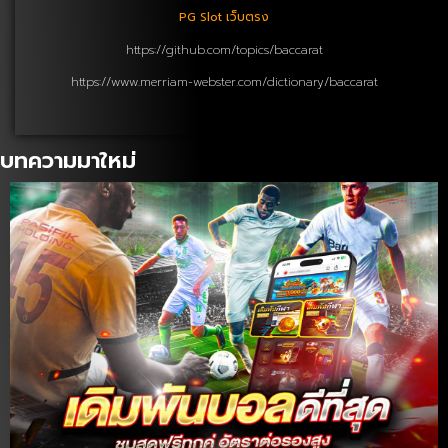
PG Slot เว็บตรง
https://github.com/topics/baccarat
https://www.merriam-webster.com/dictionary/baccarat
บทความมาใหม่