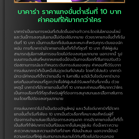
บาคาร่า ราคาแทงขั่นต่ำเริ่มที่ 10 บาท
ค่าคอมที่ให้มากกว่าใคร
บาคาร่าเป็นเกมการพนันที่เติบโตขึ้นอย่างก้าวกระโดดในโลกออนไลน์
และวันนี้การลงทุนในเกมนี้ไม่ต้องใช้มากมาย ด้วยราคาแทงขั้นต่ำที่เริ่ม
ต้นที่ 10 บาท เป็นทางเลือกที่เข้มข้นและเหมาะสำหรับทุกระดับของนัก
พนัน การที่บาคาร่ามีราคาแทงขั้นต่ำที่ต่ำที่สุดที่ 10 บาท ทำให้ผู้เล่น
สามารถลุ้นโอกาสในการชนะโดยไม่ต้องลงทุนมากมาย นอกจากนี้ รูป
แบบการเดิมพันที่หลากหลายยิ่งนี้ยังเป็นทางเลือกที่ดีในการปรับตัว
ต่อสถานการณ์และกำหนดระดับการเล่นของคุณ ค่าคอมที่ได้รับจาก
การเล่นบาคาร่าก็เป็นหนึ่งในจุดเด่นที่น่าสนใจ โดยทั่วไปแล้ว บาคาร่า
มักจะมีค่าคอมที่ต่ำกว่าเกมอื่น ๆ ในคาสิโน แต่มีเว็บไซต์บาคาร่าบาง
แห่งก็มอบค่าคอมที่สูงกว่าเพื่อให้ผู้เล่นได้รับผลกำไรที่มากขึ้น ด้วย
เหตุนี้ บาคาร่าที่มีราคาแทงขั้นต่ำที่ 10 บาทและค่าคอมที่ให้มากกว่าใคร
เป็นทางเลือกที่ดีที่สุดสำหรับผู้ที่ต้องการสนุกสนานและมีโอกาสในการ
ชนะโดยที่ไม่ต้องลงทุนมากมาย
การเล่นบาคาร่าไม่จำเป็นต้องมีทุนใหญ่ และเว็บไซต์บาคาร่าที่มีราคา
แทงขั้นต่ำเริ่มที่เพียง 10 บาทเป็นตัวเลือกที่เหมาะสมสำหรับผู้ที่
ต้องการเข้ามาเล่นแต่ไม่ต้องการลงทุนมาก การมีราคาแทงขั้นต่ำที่ต่ำ
เป็นสิ่งที่ทำให้บาคาร่าเป็นที่นิยมมากขึ้นในหมู่ผู้เล่น ทั้งนี้เพราะความ
สะดวกสบายและความเข้าถึงที่ง่ายๆ ที่มันนำเสนอ นอกจากนี้ยังมี
ความพร้อมที่ให้ผู้เล่นสามารถเล่นเกมได้ทันทีโดยไม่ต้องรอคอย