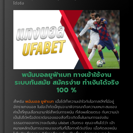
ได้จริง
พนันบอลยูฟ่าเบท ทางเข้าใช้งาน
ระบบทันสมัย สมัครง่าย ทำเงินได้จริง
100 %
สำหรับ
พนันบอล ยูฟ่าเบท
เมื่อได้ทำความเข้าใจกับโอกาสดีๆที่มีอยู่
อัตราแทงบอล ในข้อจำกัดนี้คุณจะมาพิจารณาถึงความเหมาะสมของ
ค่าน้ำที่คุณเลือกเอามาใช้สำหรับการพนัน ที่ส่งผลโดยตรง กับความน่า
เป็นไปได้หรืออัตราต่อรองของสิ่งที่จะเกิดขึ้นในเกมการแข่งขัน
ธรรมดาของการวางเดิมพัน ufabet เว็บตรง คุณจะเห็นได้ว่า เป้า
หมายหลักเป็นการเอาชนะของทีมที่มีโอกาสได้เปรียบ เมื่อคิดลงพนัน