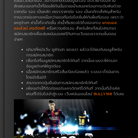
ไปในตัวเลือกของ วิธีการศึกษาเรียนรู้ในเรื่อง อัตราแทงบอล ใน
ลักษณะของท่าน้ำที่นิยมใช้กันนั้นจะขอนำเสนอพร้อมการเดิมพันด้วย
ราคาต่อ รอง เป็นหลัก เพราะราคาต่อ รอง เป็นกติกาสำคัญสำหรับ
การบวกช่องทางเหนือกว่าของทีมต่อไปเพิ่มให้กับฝั่งทีมรอง เพราะว่า
เหตุต่างๆ ค่าน้ำที่จะเกิดขึ้น ค่าน้ำที่แสดงได้ถึงช่องทาง
แทงบอล
ออนไลน์ เครดิตฟรี
หรือความชัดเจน สำหรับใครที่สนใจสามารถ
สมัครสมาชิกเพื่อเล่นพนันบอลฟรีกับทางเว็บของเราตามขั้นตอน
ง่ายๆ
เข้ามาที่หน้าเว็บ ยูฟ่าเบท ของเรา แล้วจะได้พบกับเมนูสำหรับ
การสมัครสมาชิก
เลือกไปที่เมนูสมัครสมาชิกได้ทันที จากนั้นระบบจะให้กรอก
ข้อมูลต่างๆให้ถูกต้อง
เมื่อสมัครสมาชิกเสร็จสิ้นเรียบร้อยแล้ว ระบบจะดำเนินการ
โดยอัตโนมัติ
สามารถกดปุ่มยืนยันการสมัครสมาชิกได้ทันที
เพียงเท่านี้ก็ติดต่อขอรับเครดิตฟรีได้ทันที จากนั้นก็นำรหัส
ผ่านที่ได้รับไปเข้าสู่ระบบ เว็บพนันออนไลน์
BULLY168
ได้เลย