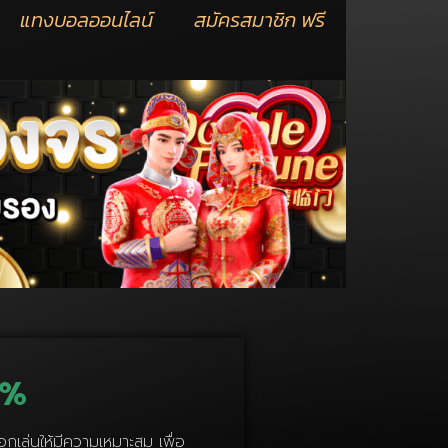
แทงบอลออนไลน์
สมัครสมาชิก ฟรี
 %
กเล่นให้มีความเหมาะสม เพื่อ