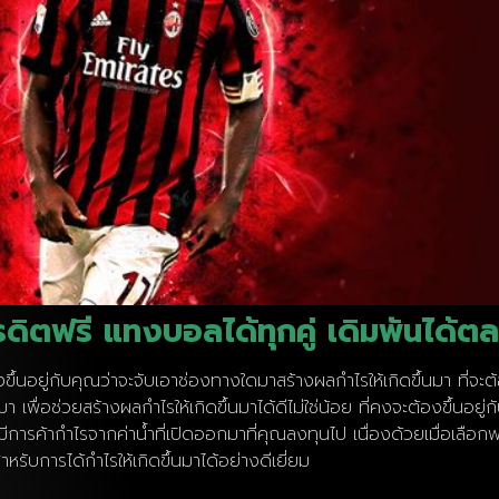
ิตฟรี แทงบอลได้ทุกคู่ เดิมพันได้
้องขึ้นอยู่กับคุณว่าจะจับเอาช่องทางใดมาสร้างผลกำไรให้เกิดขึ้นมา ที่จะ
 เพื่อช่วยสร้างผลกำไรให้เกิดขึ้นมาได้ดีไม่ใช่น้อย ที่คงจะต้องขึ้นอยู
มีการค้ากำไรจากค่าน้ำที่เปิดออกมาที่คุณลงทุนไป เนื่องด้วยเมื่อเลือกพ
รับการได้กำไรให้เกิดขึ้นมาได้อย่างดีเยี่ยม