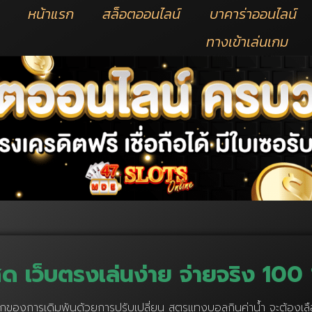
หน้าแรก
สล็อตออนไลน์
บาคาร่าออนไลน์
ทางเข้าเล่นเกม
ด เว็บตรงเล่นง่าย จ่ายจริง 100
อกของการเดิมพันด้วยการปรับเปลี่ยน สูตรแทงบอลกินค่าน้ำ จะต้องเลือ