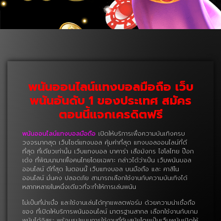
พนันออนไลน์แทงบอลมือถือ เว็บ
พนันอันดับ 1 ของประเทศ สมัคร
ตอนนี้แจกเครดิตฟรี
พนันออนไลน์แทงบอลมือถือ
เปิดให้บริการเพื่อความบันเทิงครบ
วงจรมากสุด เว็บไซต์แทงบอล คุ้มค่าที่สุด แทงบอลออนไลน์ที่ดี
ที่สุด ที่เดียวเท่านั้น เว็บแทงบอล บาคาร่า เสือมังกร ไฮโลไทย ป๊อก
เด้ง ที่พัฒนามาเพื่อคนไทยโดยเฉพาะ กล่าวได้ว่าเป็น เว็บพนันบอล
ออนไลน์ ดีที่สุด ในตอนนี้ เว็บแทงบอล บนมือถือ และ คาสิโน
ออนไลน์ มั่นคง ปลอดภัย สามารถเลือกใช้งานกับความบันเทิงได้
หลากหลายในหนึ่งเดียวที่จะทำให้การเล่นพนัน
ไม่เป็นที่น่าเบื่อ และใช้งานเล่นได้ทุกแพลตฟอร์ม ด้วยความน่าเชื่อถือ
ของ ที่เปิดให้บริการพนันออนไลน์ มาตรฐานสากล เลือกใช้งานกับเกม
พนันได้อิสระ พร้อมรูปแบบการใช้งานที่ทันสมัยโดยเป็นเว็บพนันเปิดให้