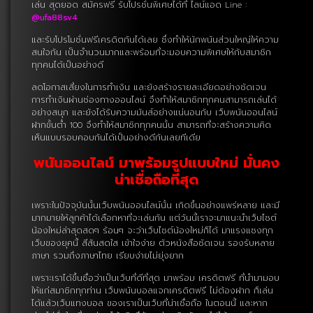
เล่น สุดยอด สมัครฟรี รับโปรชั่นพิเศษได้ที่ ไลน์แอด Line :
@ufa88sv4
และรับโปรโมชั่นฟรีเครดิตกันได้เลย ซึ่งทำให้นักพนันส่วนใหญ่ให้ความ
สนใจกัน เป็นจำนวนมากและพร้อมที่จะมอบความพิเศษให้กับสมาชิก
ทุกคนได้เป็นอย่างดี
ลดโอกาสเสี่ยงในการทำเงิน และยังสร้างรายละเอียดอย่างชัดเจน
การทำเงินผ่านช่องทางออนไลน์ จึงทำให้สมาชิกทุกคนสามารถเล่นได้
อย่างสนุก และยังได้รับความมันส์อย่างแน่นอนกับ เว็บพนันออนไลน์
ฝากขั้นต่ำ 100 จึงทำให้สมาชิกทุกคนนั้น สามารถที่จะสร้างความคิด
เห็นแบบรอบคอบกันได้เป็นอย่างดีกันเลยทีเดีย
พนันออนไลน์ มาพร้อมรูปแบบใหม่ มั่นคง
น่าเชื่อถือที่สุด
เพราะในปัจจุบันนั้นเว็บพนันออนไลน์นั้น เกิดขึ้นอย่างแพร่หลาย และมี
มากมายให้ลูกค้าได้เลือกหาที่จะเล่นกัน แต่วันนี้เราจะมาแนะนำเว็บไซต์
น้องใหม่ล่าสุดสดๆ ร้อนๆ จะว่าเว็บไซต์น้องใหม่ก็ได้ มาแรงแซงทุก
เว็บของยุคนี้ สีสันสดใส เข้าใจง่าย ตัวหนังสือชัดเจน รองรับหลาย
ภาษา รวมถึงภาษาไทย เรียบง่ายไม่ยุ่งยาก
เพราะเราได้ขึ้นชื่อว่าเป็นเว็บที่ดีที่สุด มาพร้อม เครดิตฟรี ที่นำมามอบ
ให้แก่สมาชิกทุกท่าน เว็บพนันบอลแจกเครดิตฟรี ไม่ต้องฝาก ก็เล่น
ได้แล้วเว็บแทงบอล ของเราเป็นเว็บที่น่าเชื่อถือ ในตอนนี้ และหาก