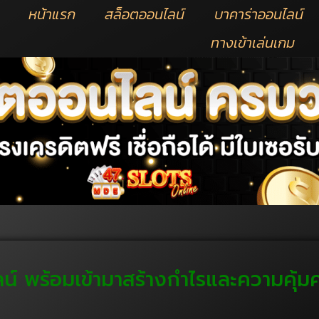
หน้าแรก
สล็อตออนไลน์
บาคาร่าออนไลน์
ทางเข้าเล่นเกม
น์ พร้อมเข้ามาสร้างกำไรและความคุ้มค่