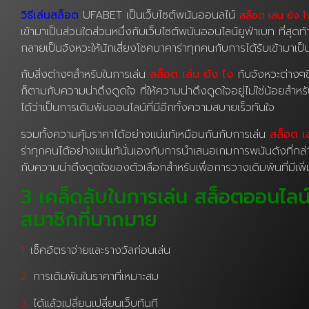
วิธีเล่นสล็อต
UFABET เป็นเว็บไซต์พนันออนลไน์
สล็อต เล่น ยัง ไ
เข้ามาเป็นส่วนใดส่วนหนึ่งกับเว็บไซต์พนันออนไลน์ยูฟ่าเบท ที่สุดท
กลายเป็นจังหวะให้นักเสี่ยงโชคบาคาร่าทุกคนกับการได้รับเข้ามาเป
กับสิ่งต่างๆสำหรับในการเล่น
สล็อต เล่น ยัง ไง
กับจังหวะต่างๆซึ
ก็ตามกับความน่าดึงดูดใจ ที่ให้ความน่าดึงดูดใจอยู่ไม่ใช่น้อยสำหร
ได้ว่าเป็นการเดิมพันออนไลน์ที่มีอีกทั้งความสบายเร็วทันใจ
รวมทั้งความคุ้มราคาได้อย่างแน่แท้เหมือนกันกับการเล่น
สล็อต เล
ร่าทุกคนได้อย่างแน่แท้นั่นเองกับการนำเสนอเกมการพนันดังที่กล่
กับความน่าดึงดูดใจของตัวเลือกสำหรับเพื่อการวางเดิมพันที่มีเพิ
3 เคล็ดลับในการเล่น สล็อตออนไลน์
สมาชิกที่มากมาย
1.
เช็คอัตราจ่ายและรางวัลก่อนเล่น
2.
การเดิมพันในราคาที่เหมาะสม
3.
ได้แล้วเปลี่ยนเปลี่ยนเว็บทันที