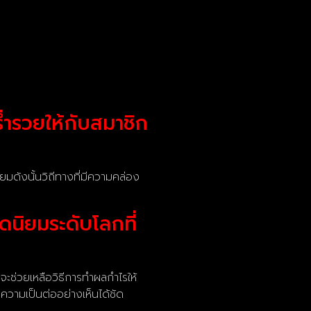
่ำรวยให้กับสมาชิก
ยมดังนั้นวิถีทางที่มีความคล่อง
ดนิยมระดับโลกที่
ถจะช่วยเหลือวิธีการทำผลกำไรให้
ความเป็นต่ออย่างเห็นได้ชัด