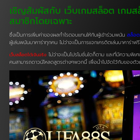
เชิญสัมผัสกับ เว็บเกมสล็อต เกมสล็
สมาชิกโดยเฉพาะ
ซึ่งเป็นการเพิ่มค่าของผลกำไรตอบแทนให้กับผู้เข้าร่วมพนัน
สล็อ
ผู้เล่นพนันบาคาร่าทุกคน ไม่ว่าจะเป็นการแจกเครดิตเล่นบาคาร่าฟรี 
ไม่ว่าจะเป็นโปรโมชั่นใดก็ตาม และที่มีความพิ
เว็บสล็อตได้เงินจริง
คนสามารถดาวน์โหลดสูตรต่างๆพวกนี้ เพื่อนำไปจัดไว้กับของตัวเ