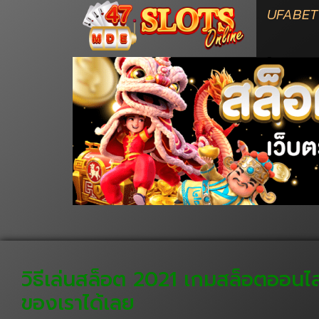
UFABET
วิธีเล่นสล็อต 2021 เกมสล็อตออนไล
ของเราได้เลย