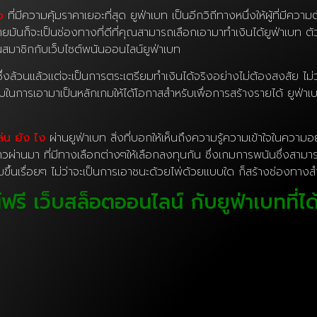
ที่มีความคุ้มราคาเยอะที่สุด ยูฟ่าเบท เป็นอีกวิถีทางหนึ่งให้ผู้ที่มีค
ง
้ายมันก็จะเป็นช่องทางที่ดีที่คุณสามารถเลือกเอามาทำเงินได้ยูฟ่าเบท ตั
็นสมาชิกกับเว็บไซต์พนันออนไลน์ยูฟ่าเบท
่งล้วนแล้วแต่จะเป็นการตระเตรียมทำเงินได้จริงอย่างไม่ต้องสงสัย ไม่
ับในการเอามาเป็นหลักเกมให้ได้โอกาสสำหรับเพื่อการสร้างรายได้ ยูฟ่าเบ
่น ยัง ไง
ผ่านยูฟ่าเบท สิ่งที่บอกให้เห็นถึงความรู้ความเข้าใจในความอ
าวผ่านมา ที่มีทางเลือกต่างๆให้เลือกลงทุนกัน ซึ่งเกมการพนันซึ่งสามา
่มขึ้นเรื่อยๆ ไม่ว่าจะเป็นการเอาชนะด้วยไพ่ด้วยแบบใด ก็สร้างช่องทาง
ฟรี เว็บสล็อตออนไลน์ กับยูฟ่าเบทที่