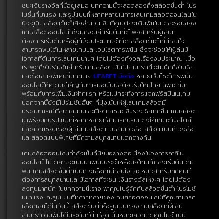
ชนะเงินรางวัลที่มีอยู่เสมอ บทความนี้จะสอดส่องถึงสล็อตขั้นต่ำ โปร
โมชั่นที่มาแรง และรูปแบบที่หลากหลายในการเล่นเกมสล็อตออนไลน์ใน
ปัจจุบัน สล็อตขั้นต่ำคือจำนวนเงินที่คุณต้องเดิมพันในแต่ละรอบของ
เกมสล็อตออนไลน์ ซึ่งมักจะมีค่าเริ่มต้นที่ต่ำพอสำหรับผู้เล่นที่
ต้องการเริ่มต้นหรือผู้ที่มีงบประมาณจำกัด สล็อตขั้นต่ำที่น่าสนใจ
สามารถพบได้ในหลายเกมและเว็บไซต์การพนัน ซึ่งจะช่วยให้ผู้เล่นมี
โอกาสที่ดีในการเล่นเกมนานๆ โดยไม่ต้องกังวลเรื่องงบประมาณ เมื่อ
เราพูดถึงโปรโมชั่นสำหรับเกมสล็อต มันไม่สามารถที่จะไม่นึกถึงโบนัส
และข้อเสนอพิเศษที่มากมาย
UFABET มือถือ
หลายเว็บไซต์การพนัน
ออนไลน์ให้ความสำคัญกับการมอบโบนัสต้อนรับใหม่โดยเฉพาะ ที่มา
พร้อมกับการเพิ่มเงินฝากแรก หรือแม้กระทั่งการแจกฟรีสปินในเกม
นอกจากนี้ยังมีโปรโมชั่นอื่นๆ ที่มุ่งเน้นให้ผู้เล่นเกมสล็อตมี
ประสบการณ์ที่สนุกสนานและมีโอกาสชนะเงินรางวัลมากขึ้น เกมสล็อต
มาพร้อมกับรูปแบบที่หลากหลายที่สามารถปรับแต่งให้เหมาะกับสไตล์
และความชอบของผู้เล่น มีสล็อตแบบสามวงล้อ สล็อตแบบห้าวงล้อ
และสล็อตแบบพิเศษที่มีความสนุกสนานแตกต่างกัน
เกมสล็อตออนไลน์กำลังเป็นที่นิยมอย่างต่อเนื่องในวงการคาสิโน
ออนไลน์ ไม่ว่าคุณจะเป็นนักพนันประจำหรือมือใหม่ที่กำลังเริ่มต้นเดิม
พัน เกมสล็อตขั้นต่ำเป็นทางเลือกที่น่าสนใจและเหมาะสำหรับทุกคนที่
ต้องการสนุกสนานและมีโอกาสที่จะชนะเงินรางวัลใหญ่ๆ โดยไม่ต้อง
ลงทุนมากนัก ในบทความนี้เราจะพาคุณไปรู้จักกับสล็อตขั้นต่ำ โปรโมชั่
นมาแรงและรูปแบบที่หลากหลายของเกมสล็อตออนไลน์ที่คุณสามารถ
เลือกเล่นได้ในวันนี้ สล็อตขั้นต่ำคือรูปแบบของเกมสล็อตที่ผู้เล่น
สามารถเดิมพันได้ในระดับที่ต่ำที่สุด นั่นหมายความว่าคุณไม่จำเป็น