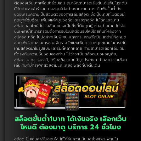
ต้องลงเงินมากเพื่อเข้าร่วมเกม สมาชิกสามารถเริ่มต้นเดิมพันในระดับ
ที่คุ้มค่าและเข้าร่วมความสนุกได้อย่างง่ายดาย การเดิมพันขั้นต่ำยัง
ช่วยเสริมความเป็นส่วนตัวของการเล่นสล็อต ซึ่งเป็นเกมที่ไม่ต้องมี
กลยุทธ์ซับซ้อน เพียงแค่หมุนวงล้อและรอรางวัล ในโลกของเกม
สล็อตออนไลน์ โปรโมชั่นมาแรงเป็นสิ่งที่ดึงดูดผู้เล่นอย่างมาก โปรโม
ชั่นเหล่านี้สามารถรวมถึงการรับโบนัสต้อนรับใหม่โดยทันทีหลังจาก
สมัครสมาชิก โบนัสฝากเงินพิเศษ และการแจกฟรีสปิน เหล่านี้ทั้งหมด
ช่วยเพิ่มโอกาสในการชนะเงินรางวัลและเพิ่มความสนุกสนานในการเล่น
เกมสล็อตมาในรูปแบบและธีมที่หลากหลาย ท่านสามารถเลือกเล่นเกม
ที่ตรงกับความชื่นชอบของท่าน ไม่ว่าจะเป็นสล็อตแนวผจญภัย,
สล็อตแนวธรรมชาติ, หรือสล็อตแบบมีจุดประสงค์ ท่านสามารถเลือก
เล่นเกมที่มีกราฟิกสวยงามและเสียงเพลงที่น่าตื่นเต้น
สล็อตขั้นต่ำ1บาท
ได้เงินจริง เลือกเว็บ
ไหนดี ต้องมาดู บริการ 24 ชั่วโมง
สล็อตเป็นเกมคาสิโนออนไลน์ที่ได้รับความนิยมอย่างแพร่หลายใน