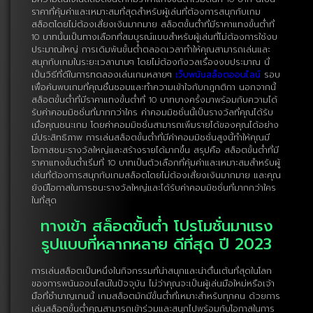
ราคาที่คุ้มค่าและเหมาะสมที่สุดสำหรับผู้เล่นที่ต้องการสนุกกับเกม
สล็อตโดยไม่ต้องเสี่ยงเงินมากมาย สล็อตขั้นต่ำที่มีราคาแทงขั้นต่ำที่
10 บาทนั้นเป็นทางเลือกที่สมบูรณ์แบบสำหรับผู้เล่นที่ไม่ต้องการใช้งบ
ประมาณใหญ่ การเดิมพันขั้นต่ำตลอดเวลาทำให้คุณสามารถเล่นและ
สนุกกับเกมในระยะเวลานานๆ โดยไม่ต้องกังวลเรื่องงบประมาณ นี่
เป็นวิธีที่ดีในการทดลองเล่นเกมหลายๆ
เว็บพนันสล็อตออนไลน์
รอบ
เพื่อค้นพบเกมที่คุณชื่นชอบและทำความเข้าใจกับกฎกติกา นอกจากนี้
สล็อตขั้นต่ำที่มีราคาแทงขั้นต่ำที่ 10 บาทบางครั้งมาพร้อมกับความได้
รับค่าคอมมิชชั่นที่มากกว่าใคร ค่าคอมมิชชั่นนี้เป็นรางวัลที่คุณได้รับ
เมื่อคุณชนะเกม โดยค่าคอมมิชชั่นสามารถเพิ่มรายได้ของคุณได้อย่าง
มีประสิทธิภาพ การเล่นสล็อตขั้นต่ำที่มีค่าคอมมิชชั่นสูงนี้ทำให้คุณมี
โอกาสชนะรางวัลใหญ่และสร้างรายได้มากขึ้น สรุปคือ สล็อตขั้นต่ำที่มี
ราคาแทงขั้นต่ำเริ่มที่ 10 บาทเป็นตัวเลือกที่คุ้มค่าและเหมาะสมสำหรับผู้
เล่นที่ต้องการสนุกกับเกมสล็อตโดยไม่ต้องเสี่ยงเงินมากมาย และคุณ
ยังมีโอกาสในการชนะรางวัลใหญ่และได้รับค่าคอมมิชชั่นที่มากกว่าใคร
ในที่สุด
ทางเข้า สล็อตขั้นต่ำ โปรโมชั่นมาแรง
รูปแบบที่หลากหลาย ดีที่สุด ปี 2023
การเล่นสล็อตเป็นหนึ่งในกิจกรรมที่น่าสนุกและน่าตื่นเต้นที่สุดในโลก
ของการพนันออนไลน์ในปัจจุบัน ไม่ว่าคุณจะเป็นผู้เล่นมือใหม่หรือเจ้า
มือที่ชำนาญเกมนี้ เกมสล็อตมักมีขั้นต่ำที่เหมาะสำหรับทุกคน ด้วยการ
เล่นสล็อตขั้นต่ำคุณสามารถเข้าร่วมและสนุกไปพร้อมกับโอกาสในการ