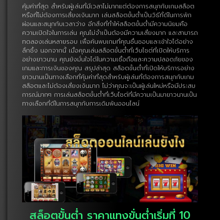
คุ้มค่าที่สุด สำหรับผู้เล่นที่มีเวลาไม่มากแต่ต้องการสนุกกับเกมสล็อต
หรือที่ไม่ต้องการเสี่ยงเงินมาก เล่นสล็อตขั้นต่ำเป็นวิธีที่ดีในการพัก
ผ่อนและสนุกกับเวลาว่าง อีกสิ่งที่ทำให้สล็อตขั้นต่ำมีความนิยมคือ
ความเปิดใจในการเล่น คุณไม่จำเป็นต้องมีความเสี่ยงมาก และสามารถ
ทดลองเล่นหลายรอบ เพื่อค้นพบเกมที่คุณชื่นชอบและเข้าใจได้อย่าง
ลึกซึ้ง นอกจากนี้ เมื่อคุณเล่นสล็อตขั้นต่ำที่เว็บไซต์ที่เปิดให้บริการ
อย่างยาวนาน คุณยังมั่นใจได้ในความเชื่อถือและความปลอดภัยของ
เกมและการเงินของคุณ สรุปล่าสุด สล็อตขั้นต่ำที่เปิดให้บริการอย่าง
ยาวนานเป็นทางเลือกที่คุ้มค่าที่สุดสำหรับผู้เล่นที่ต้องการสนุกกับเกม
สล็อตและไม่ต้องเสี่ยงเงินมาก ไม่ว่าคุณจะเป็นผู้เล่นใหม่หรือมีประสบ
การณ์มากๆ การเล่นสล็อตขั้นต่ำที่เว็บไซต์ที่มีความเป็นมายาวนานเป็น
ทางเลือกที่ดีในการสนุกกับการเดิมพันออนไลน์
สล็อตขั้นต่ำ ราคาแทงขั่นต่ำเริ่มที่ 10