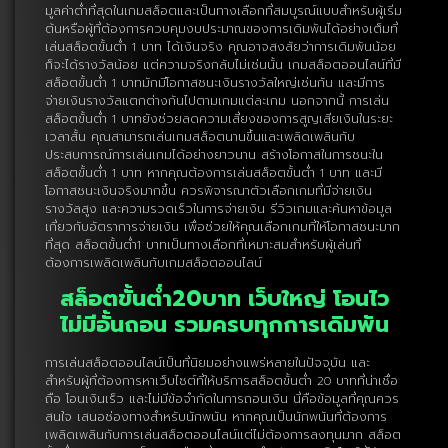
มูลค่าต่ำที่สุดในเกมสล็อตและเป็นทางเลือกที่สมบูรณ์แบบสำหรับผู้เริ่ม
ต้นหรือผู้ที่ต้องการควบคุมงบประมาณของการเดิมพันได้อย่างเต็มที่
เล่นสล็อตขั้นต่ำ 1 บาท ได้เงินจริง คุณอาจสงสัยว่าการเดิมพันน้อย
ก็จะได้รางวัลน้อย แต่ความจริงกลับไม่เช่นนั้น เกมสล็อตออนไลน์ที่มี
สล็อตขั้นต่ำ 1 บาทมักมีโอกาสชนะเงินรางวัลใหญ่เช่นกัน และมีการ
จ่ายเงินรางวัลแตกต่างกันไปตามเกมแต่ละเกม นอกจากนี้ การเล่น
สล็อตขั้นต่ำ 1 บาทยังช่วยลดความเสี่ยงของการสูญเสียเงินในระยะ
เวลาสั้น คุณสามารถเล่นเกมสล็อตนานขึ้นและเพลิดเพลินกับ
ประสบการณ์การเล่นเกมได้อย่างยาวนาน สร้างโอกาสในการชนะใน
สล็อตขั้นต่ำ 1 บาท หากคุณต้องการเล่นสล็อตขั้นต่ำ 1 บาท และมี
โอกาสชนะเงินจริงมากขึ้น ควรพิจารณาตัวเลือกเกมที่มีจ่ายเงิน
รางวัลสูง และความรวดเร็วในการจ่ายเงิน รีวิวเกมและค้นหาข้อมูล
เกี่ยวกับอัตราการจ่ายเงิน เพื่อช่วยให้คุณเลือกเกมที่ให้โอกาสชนะมาก
ที่สุด สล็อตขั้นต่ำ1 บาทเป็นทางเลือกที่เหมาะสมสำหรับผู้เล่นที่
ต้องการเพลิดเพลินกับเกมสล็อตออนไลน์
สล็อตขั้นต่ำ20บาท
เว็บใหญ่ โอนไว
ไม่มีอั้นถอน รวมครบทุกการเดิมพัน
การเล่นสล็อตออนไลน์เป็นที่นิยมอย่างแพร่หลายในปัจจุบัน และ
สำหรับผู้ที่ต้องการหาเว็บไซต์ที่ให้บริการสล็อตขั้นต่ำ 20 บาทที่น่าเชื่อ
ถือ โอนเงินเร็ว และไม่มีข้อจำกัดในการถอนเงิน นี่คือข้อมูลที่คุณควร
สนใจ เสนอช่องทางสำหรับนักพนัน หากคุณเป็นนักพนันที่ต้องการ
เพลิดเพลินกับการเล่นสล็อตออนไลน์แต่ไม่ต้องการลงทุนมาก สล็อต