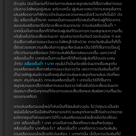
ปัจจุบัน มันเป็นเกมที่ง่ายต่อการเล่นและสนุกสนานที่มีโอกาสในการชนะ
เงินรางวัลใหญ่อยู่เสมอ แต่บางครั้ง ผู้เล่นอาจพบว่าการลงทุนในการ
เล่นสล็อตอาจทำให้กระเป๋าเงินของพวกเขาหมดไปเร็วมากก็เป็นได้ ดัง
นั้น สล็อตขั้นต่ำ1บาท กลายเป็นทางออกที่น่าสนใจสำหรับผู้ที่ต้องการ
ลองเล่นสล็อตแต่ไม่ต้องเสี่ยงเงินมากมาย การเล่นสล็อตขั้นต่ำ 1
บาทนั้นเป็นทางเลือกที่ดีสำหรับผู้เล่นที่ต้องการความสนุกและความตื่น
เต้นโดยไม่ต้องเสี่ยงเงินมาก คุณสามารถเริ่มต้นด้วยเงินน้อย ๆ และ
ยังมีโอกาสในการชนะเงินรางวัลใหญ่ได้อีกด้วย การเดิมพันขั้นต่ำที่ต่ำ
นี้ยังช่วยลดความเสี่ยงในการสูญเสียเงินและเป็นวิธีที่ดีในการเรียนรู้
เกี่ยวกับเกมสล็อตและวิธีการเล่นให้มีโอกาสชนะมากขึ้น นอกจากนี้
สล็อตขั้นต่ำ1 บาทยังเป็นทางเลือกที่ดีสำหรับผู้เล่นที่มีงบประมาณ
จำกัด
สล็อตขั้นต่ำ 1 บาท
คุณไม่จำเป็นต้องใช้เงินมากเพื่อสนุกกับ
เกมสล็อตและมีโอกาสในการชนะเงินรางวัล เพราะการเดิมพันขั้นต่ำที่
ต่ำช่วยให้ผู้เล่นมีความยืดหยุ่นในการเล่นและสนุกกับเกมในระดับที่พอ
เหมาะ สรุปกันแล้ว การเล่นสล็อตขั้นต่ำ 1 บาทเป็นวิธีที่ดีในการ
สนุกสนานและมีโอกาสในการชนะเงินรางวัลโดยไม่ต้องเสี่ยงเงินมาก
มันเหมาะสำหรับทุกคนที่ต้องการลองเสี่ยงโชคและสัมผัสความตื่นเต้น
ของเกมสล็อต
การเล่นสล็อตออนไลน์กำลังเป็นที่นิยมในปัจจุบัน ไม่ว่าคุณจะเป็นนัก
พนันมือโปรหรือมือใหม่ก็สามารถเข้าร่วมสนุกกับเกมนี้ได้อย่างง่ายดาย
แต่หากคุณกำลังมองหาวิธีที่จะเล่นสล็อตออนไลน์โดยไม่ต้องใช้งบ
มาก สล็อตขั้นต่ำ 1 บาท อาจเป็นทางเลือกที่เหมาะสมสำหรับคุณ
สล็อตขั้นต่ำ1 บาทคืออะไร? สล็อตขั้นต่ำ1 บาทคือการวางเดิมพันใน
เกมสล็อตออนไลน์โดยใช้เงินเพียง 1 บาทเท่านั้น นี่เป็นการเดิมพันที่มี