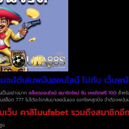
นจะได้เล่นพนันออนไลน์ ไปกับ เว็นพนั
เป็นเป็นอย่างมาก
สล็อตออนไลน์ สมาชิกใหม่ รับ เครดิตฟรี 100
สำหรั
านเล่นสล็อต 777 ไม่ได้อะไรกลับมาเลยนั่นเอง แจกโชคสุดปัง จำต้องพนั
ำหรับเว็บ คาสิโนufabet รวมถึงสมาชิกอ
สูง