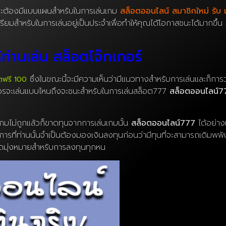
นจะต้องมีแบบแผนสำหรับในการเล่นเกม
สล็อตออนไลน์ สมาชิกใหม่ รับ 
ียมสำหรับในการเล่นอยู่เป็นประจำเพื่อทำให้คุณได้โอกาสชนะได้มากขึ้น
้ท่านเล่น สล็อตโจ๊กเกอร์
ซึ่งในขณะนี้จะมีความเห็นว่ามีแนวทางสำหรับการเล่นและก็การว
ิตฟรี 100
าควรจะเล่นแบบไหนถึงจะชนะสำหรับในการเล่นสล็อต777
สล็อตออนไลน์7
กเกมไม่ถูกแล้วก็ขาดทุนจากการเล่นเกมนั้น
สล็อตออนไลน์777
ได้อย่าง
การที่ท่านนั้นจำเป็นต้องมองเงินลงทุนก่อนว่ามีทุนที่จะสามารถเดิมพพ
ดมุ่งหมายสำหรับการลงทุนทุกหน