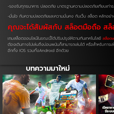
-รองรับทุกธนาคาร ปลอดภัย มาตรฐานความปลอดภัยเทียบเท่าธน
-มั่นใจ กับความปลอดภัยและความมั่นคง กับเว็บ สล็อต หลักอย่
คุณจะได้สัมผัสกับ สล็อตมือถือ สล็
เกมสล็อตออนไลน์ในขณะนี้ได้ปรับปรุงให้ตามทันเทคโนโลยี
สล็อตเ
ต้องเดินทางไปเล่นถึงบ่อนพนันก็สามารถเล่นได้ หรือสำหรับการเ
อีกทั้ง IOS รวมทั้งAndroid อีกด้วย
บทความมาใหม่