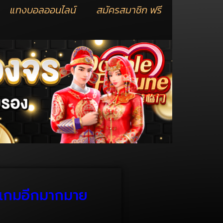
แทงบอลออนไลน์
สมัครสมาชิก ฟรี
กับเกมอีกมากมาย