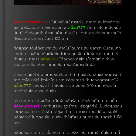
สล็อตเครดิตฟรี 2021
ในปัจจุบันนี้ การเล่น บาคาร่า จะมีการตัดสิน
ผลแพ้หรือชนะจาก ผลการออกไพ่
สล็อต777
ที่ในการฝั่ง ใดฝั่งหนึ่ง
นั้น มีแต้มที่สูงกว่า ก็จะเป็นฝ่าย ที่ชนะไป แต่ถ้าหาก ท่านอยากรวยไว
ก็ต้องเล่น บาคาร่า ขั้นต่ำ 100 บาท
ก็สามารถ เล่นได้ตามทุกเว็บ คาสิโน โดยการเล่น บาคาร่า นั้นง่ายมาก
และสามารถเลือก เงินเดิมพัน ได้ตามทุนเงิน เดิมพันของ ท่านทำให้
ท่านเล่น บาคาร่า
สล็อต777
ได้อย่างสบายใจ มีโอกาสที่ จะทำเงิน
รวยไวมากขึ้น เพียงแค่ท่านเลือก ห้องในการเดิมพัน
ด้วยการดูเค้าไพ่ จากทางหน้าห้อง ว่าถ้าท่านเข้าไป เล่นแล้วสามารถ ที่
คาดเดาได้ หรือไม่ว่าฝั่งไหน จะชนะด้วยการที่ ท่านลองดูการเปิดไพ่
สล็อต777
ของห้องที่ กำลังสนใจ อย่างน้อย 5-10 นาที เพื่อใช้ใน
การตัดสินใจ ลงทุนเดิมพัน
เล่น บาคาร่า อย่างเซียน เดิมพันหลักร้อย ได้หลักหมื่น บาคาร่านั้น
สล็อตเครดิตฟรี
หากท่านเรียน รู้วิธีการ หรือดูเค้าไพ่ เป็นก็สามารถมี
โอกาสชนะใน การเดิมพัน ได้สูงกว่าการ คาดเดาแบบไม่มี อะไรมาใช้
หลักเกณฑ์ ในตัดสินใจ เดิมพัน ทำให้ทำเงิน กับการเล่น บาคาร่า ไม่ได้
เลย
กลับมองว่า บาคาร่า นั้นเล่นยาก แต่จริงๆแล้ว บาคาร่า นั้นไม่ยาก ที่