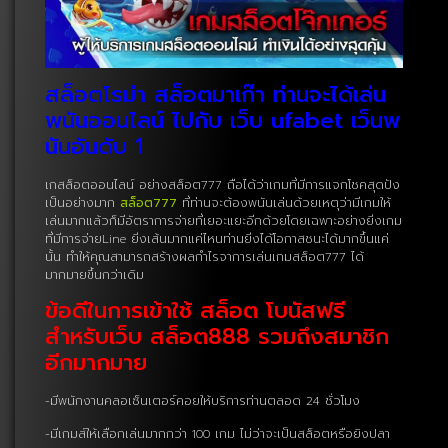
สล็อตโรม่า สล็อตมาเก๊า ท่านจะได้เล่น
พนันออนไลน์ ไปกับ เว็บ ufabet เว็นพ
นันอันดับ 1
เกสล็อตออนไลน์ อย่างสล็อต777 ถือได้ว่าเกมที่มีการแจกโชคสุดปัง
เป็นอย่างมาก
สล็อต777
ที่ท่านจะต้องพนันเล่นด้วยเหตุว่ามีเกมให้
เล่นมากแล้วก็มีอัตราการจ่ายที่เยอะแยะอีกด้วยโดยเฉพาะอย่างยิ่งเกม
ที่มีการจ่ายLine ยิ่งเส้นมากแค่ไหนท่านยิ่งได้โอกาสชนะได้มากขึ้นแค่
นั้น ทำให้คุณสามารถสร้างผลกำไรจาการเล่นเกมสล็อต777 ได้
มากมายขึ้นกว่าเดิม
ข้อดีในการเข้าใช้ สล็อต โบนัสฟรี
สำหรับเว็บ สล็อต888 รวมถึงสมาชิก
อีกมากมาย
-มีพนักงานคลอเซ็นเตอร์คอยให้บริการท่านตลอด 24 ชั่วโมง
-มีเกมส์ให้เลือกเล่นมากกว่า 100 เกม ไม่ว่าจะเป็นสล็อตหรือยิงปลา