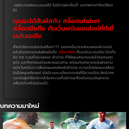
-สมัครง่ายผ่านระบบออโต้ ไม่มีการฝากขั้นต่ำ อยากฝากเท่าไหร่ก็ฝาก
ได้
คุณจะได้สัมผัสกับ สล็อตufabet
สล็อตมือถือ กับเว็บพนันออนไลน์ที่ดีเยื่
ยมในเอเชีย
สำหรับในการเล่นเกมสล็อต777 นอกเหนือจากเล่นบนคอมพิวเตอร์
แล้วยังสามารถเล่นผ่านมือถือ
สล็อต888
ที่รองรับระบบเน็ตเวิร์กทั้ง
ยัง IOS รวมทั้งAndroid อีกด้วย ทำให้คุณสามารถเล่นได้ทุกหนทุก
แห่ง และก็ทุกตอนตามสบายของท่าน พร้อมกับสามารถเล่นผ่านทาง
หน้าเว็บหรือดาวน์โหลดแอพพลิเคชั่นได้ง่าย ความนำสมัยของสล็อต
ยังไม่หยุดเพียงแค่ ยังมีระบบระเบียบการเล่นที่มีความมีประสิทธิภาพ
รองรับผู้เข้าใช้บริการได้มากรวมทั้งมีการแก้ไขปรับปรุงปัญหาเกม
สล็อตต่างๆได้อย่างเร็ว
บทความมาใหม่