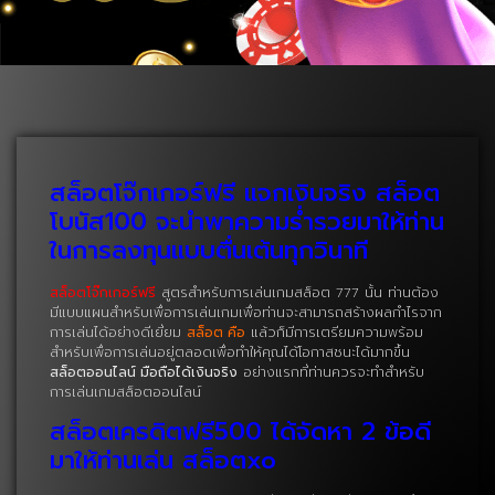
สล็อตโจ๊กเกอร์ฟรี แจกเงินจริง สล็อต
โบนัส100 จะนำพาความร่ำรวยมาให้ท่าน
ในการลงทุนแบบตื่นเต้นทุกวินาที
สล็อตโจ๊กเกอร์ฟรี
สูตรสำหรับการเล่นเกมสล็อต 777 นั้น ท่านต้อง
มีแบบแผนสำหรับเพื่อการเล่นเกมเพื่อท่านจะสามารถสร้างผลกำไรจาก
การเล่นได้อย่างดีเยี่ยม
สล็อต คือ
แล้วก็มีการเตรียมความพร้อม
สำหรับเพื่อการเล่นอยู่ตลอดเพื่อทำให้คุณได้โอกาสชนะได้มากขึ้น
สล็อตออนไลน์ มือถือได้เงินจริง
อย่างแรกที่ท่านควรจะทำสำหรับ
การเล่นเกมสล็อตออนไลน์
สล็อตเครดิตฟรี500 ได้จัดหา 2 ข้อดี
มาให้ท่านเล่น สล็อตxo