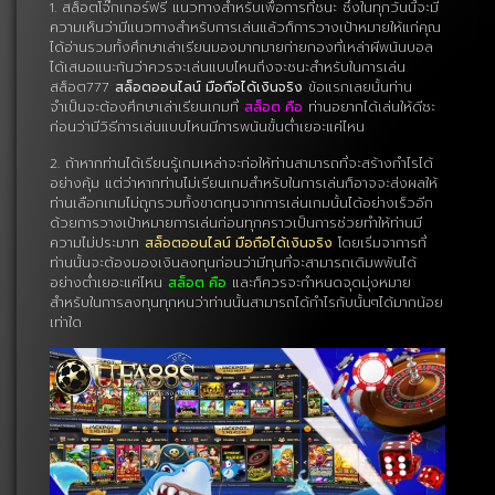
1. สล็อตโจ๊กเกอร์ฟรี แนวทางสำหรับเพื่อการที่ชนะ ซึ่งในทุกวันนี้จะมี
ความเห็นว่ามีแนวทางสำหรับการเล่นแล้วก็การวางเป้าหมายให้แก่คุณ
ได้อ่านรวมทั้งศึกษาเล่าเรียนมองมากมายก่ายกองที่เหล่าผีพนันบอล
ได้เสนอแนะกันว่าควรจะเล่นแบบไหนถึงจะชนะสำหรับในการเล่น
สล็อต777
สล็อตออนไลน์ มือถือได้เงินจริง
ข้อแรกเลยนั้นท่าน
จำเป็นจะต้องศึกษาเล่าเรียนเกมที่
สล็อต คือ
ท่านอยากได้เล่นให้ดีซะ
ก่อนว่ามีวิธีการเล่นแบบไหนมีการพนันขั้นต่ำเยอะแค่ไหน
2. ถ้าหากท่านได้เรียนรู้เกมเหล่าจะก่อให้ท่านสามารถที่จะสร้างกำไรได้
อย่างคุ้ม แต่ว่าหากท่านไม่เรียนเกมสำหรับในการเล่นก็อาจจะส่งผลให้
ท่านเลือกเกมไม่ถูกรวมทั้งขาดทุนจากการเล่นเกมนั้นได้อย่างเร็วอีก
ด้วยการวางเป้าหมายการเล่นก่อนทุกคราวเป็นการช่วยทำให้ท่านมี
ความไม่ประมาท
สล็อตออนไลน์ มือถือได้เงินจริง
โดยเริ่มจาการที่
ท่านนั้นจะต้องมองเงินลงทุนก่อนว่ามีทุนที่จะสามารถเดิมพพันได้
อย่างต่ำเยอะแค่ไหน
สล็อต คือ
และก็ควรจะกำหนดจุดมุ่งหมาย
สำหรับในการลงทุนทุกหนว่าท่านนั้นสามารถได้กำไรกับนั้นๆได้มากน้อย
เท่าใด