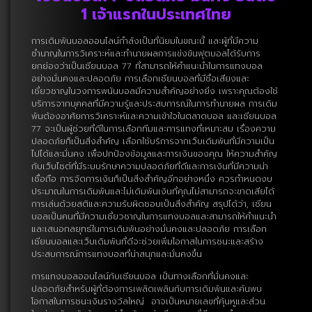
1 เจ้าแรกในประเทศไทย
การเดิมพันบอลออนไลน์กำลังเป็นที่นิยมในขณะนี้ และผู้ที่มีความ
ชำนาญในการวิเคราะห์และทำนายผลการแข่งขันฟุตบอลได้รับการ
ยกย่องว่าเป็นเซียนบอล 77 ที่สามารถให้คำแนะนำในการแทงบอล
อย่างมั่นคงและปลอดภัย การเลือกเซียนบอลที่มีชื่อเสียงและ
เชี่ยวชาญในวงการพนันบอลมีความสำคัญอย่างยิ่ง เพราะคุณต้องใช้
บริการจากบุคคลที่มีความรู้และประสบการณ์ในการทำนายผล การเดิม
พันต้องอาศัยการวิเคราะห์และความเข้าใจในตลาดบอล และเซียนบอล
77 จะเป็นผู้ช่วยที่ดีในการเลือกทีมและการแทงที่เหมาะสม เรื่องความ
ปลอดภัยก็เป็นสิ่งสำคัญ เลือกใช้บริการจากเว็บเดิมพันที่มีความเป็น
ไปได้และมั่นคง เพื่อปกป้องข้อมูลและการเงินของคุณ ให้ความสำคัญ
กับเว็บไซต์ที่มีระบบรักษาความปลอดภัยที่ดีและการเงินที่มีความน่า
เชื่อถือ การจัดการเงินก็เป็นสิ่งสำคัญอีกอย่างหนึ่ง ควรกำหนดงบ
ประมาณในการเดิมพันและไม่เดิมพันเงินที่คุณไม่สามารถจะขาดเสียได้
การเล่นด้วยสติและความรับผิดชอบเป็นสิ่งสำคัญ สรุปได้ว่า, เซียน
บอลเป็นคนที่มีความเชี่ยวชาญในการแทงบอลและสามารถให้คำแนะนำ
และเสนอกลยุทธ์ในการเดิมพันอย่างมั่นคงและปลอดภัย การเลือก
เซียนบอลและเว็บเดิมพันที่ดีจะช่วยเพิ่มโอกาสในการชนะและสร้าง
ประสบการณ์การแทงบอลที่น่าสนุกและมั่นคงขึ้น
การแทงบอลออนไลน์กับเซียนบอล เป็นทางเลือกที่มั่นคงและ
ปลอดภัยสำหรับผู้ที่ต้องการเพลิดเพลินกับการเดิมพันและค้นพบ
โอกาสในการชนะเงินรางวัลใหญ่ อาจเป็นหมายเลขที่คุ้นหูและส่วน