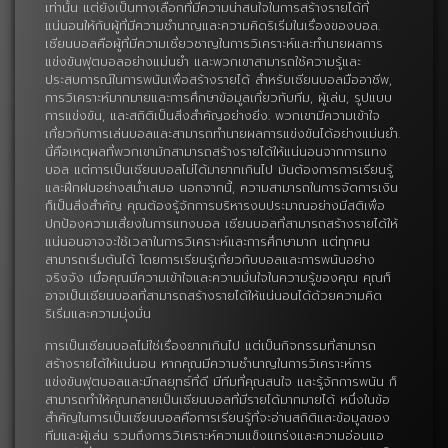
เท่านั้น แต่ยังเป็นทางเลือกที่มีความน่าสนใจในการสร้างรายได้ที่
แน่นอนให้กับผู้ที่มีความชำนาญและความคิดริเริ่มในเรื่องของบอล.
เซียนบอลคือผู้ที่มีความเชี่ยวชาญในการวิเคราะห์และทำนายผลการ
แข่งขันฟุตบอลอย่างแม่นยำ และพวกเขาสามารถใช้ความรู้และ
ประสบการณ์ในการพนันเพื่อสร้างรายได้ สำหรับเซียนบอลมืออาชีพ,
การวิเคราะห์มากมายและการศึกษาข้อมูลเกี่ยวกับทีม, ผู้เล่น, รูปแบบ
การแข่งขัน, และสถิติเป็นสิ่งสำคัญอย่างยิ่ง. พวกเขามีความเข้าใจ
เกี่ยวกับการเล่นบอลและสามารถทำนายผลการแข่งขันได้อย่างแม่นยำ.
นี่คือเหตุผลที่พวกเขามักสามารถสร้างรายได้ให้แน่นอนจากการแทง
บอล แต่การเป็นเซียนบอลไม่ได้มายากเกินไป มันต้องการการเรียนรู้
และฝึกฝนอย่างสม่ำเสมอ นอกจากนี้, ความสามารถในการจัดการเงิน
ก็เป็นสิ่งสำคัญ คุณต้องรู้จักการบริหารงบประมาณอย่างมีสติเพื่อ
ปกป้องความเสี่ยงในการแทงบอล เซียนบอลที่สามารถสร้างรายได้ให้
แน่นอนอาจจะใช้เวลาในการวิเคราะห์และการศึกษามาก แต่ทุกคน
สามารถเริ่มต้นได้ โดยการเรียนรู้เกี่ยวกับบอลและการพนันอย่าง
จริงจัง เมื่อคุณมีความเข้าใจและความมั่นใจในความรู้ของคุณ คุณก็
อาจเป็นเซียนบอลที่สามารถสร้างรายได้ให้แน่นอนได้ด้วยความคิด
ริเริ่มและความมุ่งมั่น
การเป็นเซียนบอลไม่ใช่เรื่องยากเกินไป แต่เป็นกิจกรรมที่สามารถ
สร้างรายได้ให้แน่นอน หากคุณมีความชำนาญในการวิเคราะห์การ
แข่งขันฟุตบอลและมีกลยุทธ์ที่ดี มีทีมที่คุณสนใจ และรู้จักการพนัน ก็
สามารถทำให้คุณกลายเป็นเซียนบอลที่มีรายได้มากมายได้ หนึ่งในข้อ
สำคัญในการเป็นเซียนบอลคือการเรียนรู้ที่จะอ่านสถิติและข้อมูลของ
ทีมและผู้เล่น รวมถึงการวิเคราะห์ความแข็งแกร่งและความอ่อนแอ