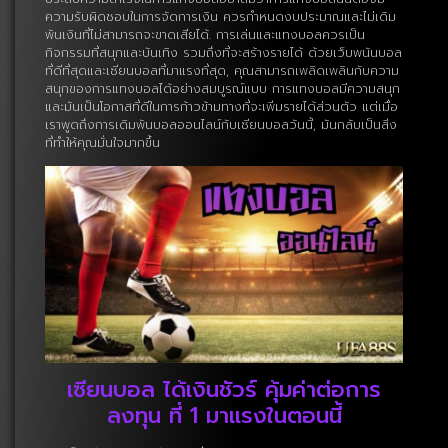
ความรับผิดชอบในการจัดการเงิน ควรกำหนดงบประมาณและไม่เดิม
พันเงินที่ไม่สามารถจะขาดเสียได้. การเล่นและแทงบอลควรเป็น
กิจกรรมที่สนุกและบันเทิง รวมถึงที่จะสร้างรายได้ ด้วยเว็บพนันบอล
ที่ดีที่สุดและเซียนบอลที่มาแรงที่สุด, คุณสามารถเพลิดเพลินกับความ
สนุกของการแทงบอลได้อย่างสมบูรณ์แบบ การแทงบอลมีความสนุก
และมันเป็นโอกาสที่ดีในการก้าวข้ามทางที่จะเพิ่มรายได้ส่วนตัว แต่เมื่อ
เราพูดถึงการเดิมพันบอลออนไลน์กับเซียนบอลวันนี้, มันกลับเป็นสิ่ง
ที่ทำให้คุณมั่นใจมากขึ้น
เซียนบอล ได้เงินชัวร์ คุ้มค่าต่อการ
ลงทุน ที่ 1 มาแรงในตอนนี้