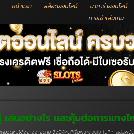
หน้าแรก
สล็อตออนไลน์
บาคาร่าออนไลน์
ทางเข้าเล่นเกม
่ เล่นอย่างไร และคุ้มต่อการแทงไ
กหมวดหมู่ได้อย่างง่ายดาย จึงมีผู้คนที่เริ่มพลาดสนใจ ไปที่การเล่นพนัน