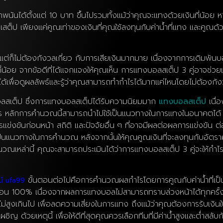
นได้ตั้งแต่ 10 บาท ขึ้นไปรวมทั้งแม้ว่าคุณจะแทงด้วยเงินที่น้อย ห
เสต็ป เพียงแค่คูณเท่าของเงินที่คุณใช้ลงทุนกับค่าน้ำที่แทง และคูณด
ยงแต่ก็ไม่ต้องกังวลเกี่ยว กับการเสียเงินมากมาย เนื่องจากการเดิมพันบ
่น้อย จากข้อดีที่ได้แจกแจงให้คุณเห็น การแทงบอลสเต็ป 3 คู่อาจช่วยเพ
่อดูผลลัพธ์และรู้ว่าคุณสามารถทำกำไรได้มากแค่ไหนโดยไม่ต้องกังวล
สเต็ป ซึ่งการแทงบอลสเต็ปได้รับความนิยมมาก
แทงบอลสเต็ป
เนื่
ไรเท่าไร หลักการคำนวณนี้สามารถนำไปใช้เป็นแนวทางในการแทงในอนาคต
่งขันก่อนหน้า สถิติ และปัจจัยอื่น ๆ ที่อาจมีผลต่อผลการแข่งขัน ต
าเป็นแนวทางในการคำนวณ หลังจากนั้นให้คุณคูณเงินที่จะลงทุนกับอัตรา
วณเหล่านี้ คุณจะสามารถประเมินได้ว่าการแทงบอลสเต็ป 3 คู่จะให้กำไรแ
ขั้นตอนต่อไปคือการคำนวณผลกำไรโดยการคูณกับค่าน้ำที่เป็
์ ufa99
แน่นอน 100% เนื่องจากผลการแทงบอลไม่สามารถทราบล่วงหน้าได้ทุกครั้ง
ี่ไม่สูงเกินไป เพื่อลดความเสี่ยงในการแทง ถึงแม้ว่าคุณต้องการรับเง
ชิญ ด้วยเหตุนี้ เพื่อให้ดีที่สุดคุณควรเลือกทีมที่มีค่าน้ำสูงและต่ำสลั