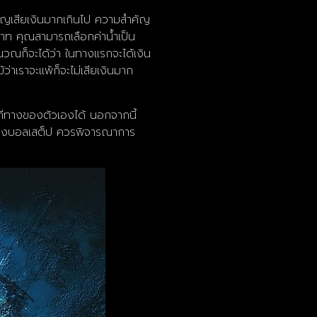
สูญเสียเงินมากเกินไป ความสำคัญ
บาท คุณสามารถเลือกค่าน้ำเป็น
ำนวณก็จะได้ว่า ในทางแรกจะได้เงิน
่าเราจะแพ้ก็จะไม่เสียเงินมาก
ถีทางของตัวเองได้ นอกจากนี้
ใจแทงบอลเสต็ป ควรพิจารณาการ