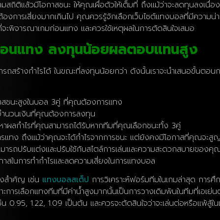
ามสถิติแล้วมีโอกาสชนะ ให้คุณเผื่อตัวให้เต็มที่ ถึงแม้ว่าจะลดทุนลงเนื
งการเสี่ยงมากเกินไป คุณควรรู้จักเลือกเว็บไซต์แทงบอลที่มีความน่าเช
อที่จะพิจารณาเกมก่อนแทง และควรใช้เหตุผลในการตัดสินใจเสมอ
มก่อนแทง ลงทุนน้อยผลตอบแทนสูง
รถสร้างกำไรได้ ในขณะที่ลงทุนน้อยกว่า ดังนั้นเราจะนำเสนอขั้นตอนการ
โอกาสชนะสูงในบอล 3คู่ ที่คุณต้องการแทง
ับจำนวนเงินที่คุณต้องการลงทุน
ผลกำไรที่คุณสามารถได้รับหากทีมที่คุณเลือกชนะทั้ง 3คู่
ารแทง ถึงแม้ว่าคุณจะได้กำไรจากการชนะ แต่ยังคงมีโอกาสที่คุณจะสูญเ
คุณสามารถปรับแต่งและปรับใช้กับสไตล์การเล่นและความสะดวกสบายของคุ
มโอกาสในการทำกำไรและลดความเสี่ยงในการแทงบอล
ิ่งสำคัญ เช่น
แทงบอลสเต็ป
การวิเคราะห์ฟอร์มทีมในเกมล่าสุด การศึกษ
รเลือกแทงทีมที่มีค่าน้ำสูงมากนั้นเป็นการวางเดิมพันในทีมที่เอเย่นต์ม
ช่น 0.95, 1.22, 1.09 เป็นต้น และควรจะตัดสินใจว่าจะเล่นต่อหรือแพ้สู้ใน