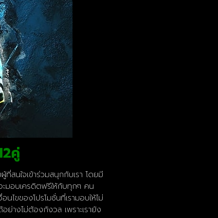
2คู่
ี่สนใจเข้าร่วมสนุกกับเรา โดยมี
่จะมอบเครดิตฟรีให้กับทุกๆ คน
อนไขของโปรโมชั่นที่เรามอบให้ไม่
ด้อย่างไม่ต้องกังวล เพราะเรายัง