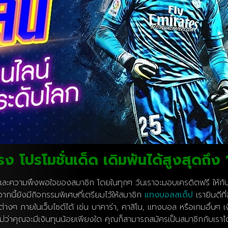
ง โปรโมชั่นเด็ด เดิมพันได้สูงสุดถึง 1
ะความพึงพอใจของสมาชิก โดยในทุกๆ วันเราจะมอบเครดิตฟรี ให้กับผู้ท
กนี้ยังมีกิจกรรมพิเศษที่เตรียมไว้ให้สมาชิก
แทงบอลสเต็ป
เรายินดีที
ๆ ภายในเว็บไซต์ได้ เช่น บาคาร่า, คาสิโน, แทงบอล หรือเกมอื่นๆ เงื่
ไม่ว่าคุณจะมีเงินทุนน้อยเพียงใด คุณก็สามารถสมัครเป็นสมาชิกกับเราไ