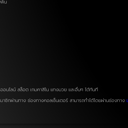
มพัน
่าออนไลน์ สล็อต เกมคาสิโน แทงมวย และอื่นๆ ได้ทันที
สมาชิกผ่านทาง ช่องทางคอลเซ็นเตอร์ สามารถทำได้โดยผ่านช่องทาง