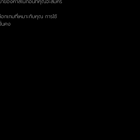
็นมาของคาสิโนก่อนที่คุณจะสมัคร
อกเกมที่เหมาะกับคุณ การใช้
ั่นคง