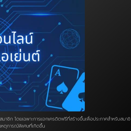
มาชิก โดยเฉพาะการแจกเครดิตฟรีที่สร้างขึ้นเพื่อประกาศสำหรับสมาชิกที
เหตุการณ์พิเศษที่เกิดขึ้น