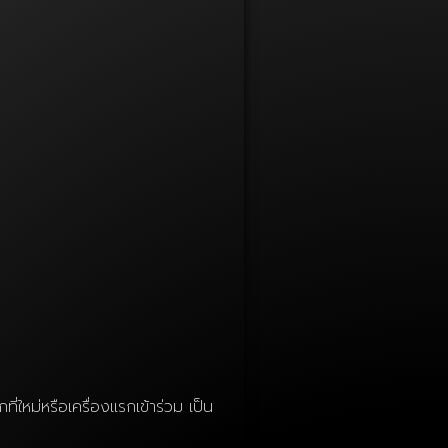
่ใหม่หรือเครื่องแรกเข้าร่วม เป็น