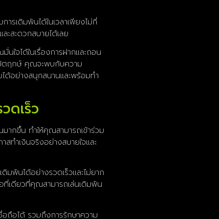
การเดิมพันได้ในเวลาเพียงไม่กี่
ร็วและสะดวกสบายได้เลย
ณมั่นใจได้ในเรื่องการฝากและถอน
ักขัตฤกษ์ คุณจะพบกับความ
อบได้อย่างสนุกสนานและพร้อมทำ
วดเร็ว
ุ่นมากขึ้น ทำให้คุณสามารถเข้าร่วม
โอกาสทำเงินจริงอย่างสบายใจและ
มเดิมพันได้อย่างรวดเร็วและไม่ยาก
ที่เดียวที่คุณสามารถเล่นเดิมพัน
ชื่อถือได้ รวมถึงการรักษาความ