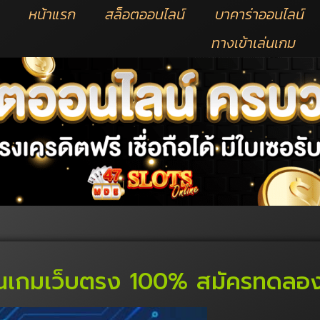
หน้าแรก
สล็อตออนไลน์
บาคาร่าออนไลน์
ทางเข้าเล่นเกม
ล่นเกมเว็บตรง 100% สมัครทดลอง