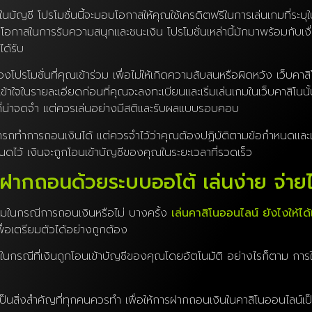
บัญชี โปรโมชั่นนี้จะมอบโอกาสให้คุณใช้เครดิตฟรีในการเล่นเกมที่ระบุใ
อกาสในการรับความสนุกและชนะเงิน โปรโมชั่นเหล่านี้มักมาพร้อมกับเงื่อน
ด้รับ
รโมชั่นที่คุณเข้าร่วม เพื่อไม่ให้เกิดความสับสนหรือผิดหวัง เว็บคาสิ
ในรายละเอียดก่อนที่คุณจะลงทะเบียนและเริ่มเล่นเกมในเว็บคาสิโนนั้นๆ 
ที่น่าจดจำ แต่ควรเล่นอย่างมีสติและรับผลแบบรอบคอบ
ารถทำการถอนเงินได้ แต่ควรจำไว้ว่าคุณต้องปฏิบัติตามข้อกำหนดและเงื
ดไว้ เงินจะถูกโอนเข้าบัญชีของคุณในระยะเวลาที่รวดเร็ว
 ฝากถอนด้วยระบบออโต้ เล่นง่าย จ่าย
ติมในกรณีการถอนเงินหรือไม่ บางครั้ง
เล่นคาสิโนออนไลน์ ยังไงให้ได้
พื่อเตรียมตัวได้อย่างถูกต้อง
มงในกรณีที่เงินถูกโอนเข้าบัญชีของคุณโดยอัตโนมัติ อย่างไรก็ตาม กา
เป็นสิ่งสำคัญที่ทุกคนควรทำ เพื่อให้การฝากถอนเงินในคาสิโนออนไลน์เ