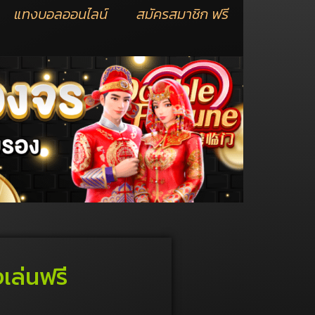
แทงบอลออนไลน์
สมัครสมาชิก ฟรี
เล่นฟรี