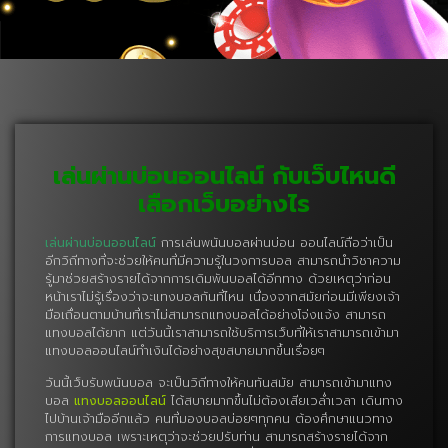
เล่นผ่านบ่อนออนไลน์ กับเว็บไหนดี
เลือกเว็บอย่างไร
เล่นผ่านบ่อนออนไลน์
การเล่นพนันบอลผ่านบ่อน ออนไลน์ถือว่าเป็น
อีกวิถีทางที่จะช่วยให้คนที่มีความรู้ในวงการบอล สามารถนำวิชาความ
รู้มาช่วยสร้างรายได้จากการเดิมพันบอลได้อีกทาง ด้วยเหตุว่าก่อน
หน้าเราไม่รู้เรื่องว่าจะแทงบอลกันที่ไหน เนื่องจากสมัยก่อนมีเพียงเจ้า
มือเถื่อนตามบ้านที่เราไม่สามารถแทงบอลได้อย่างโจ่งแจ้ง สามารถ
แทงบอลได้ยาก แต่วันนี้เราสามารถใช้บริการเว็บที่ให้เราสามารถเข้ามา
แทงบอลออนไลน์ทำเงินได้อย่างสุขสบายมากขึ้นเรื่อยๆ
วันนี้เว็บรับพนันบอล จะเป็นวิถีทางให้คนทันสมัย สามารถเข้ามาแทง
บอล
แทงบอลออนไลน์
ได้สบายมากขึ้นไม่ต้องเสียเวล่ำเวลา เดินทาง
ไปบ้านเจ้ามืออีกแล้ว คนที่มองบอลบ่อยๆทุกคน ต้องศึกษาแนวทาง
การแทงบอล เพราะเหตุว่าจะช่วยปรับท่าน สามารถสร้างรายได้จาก