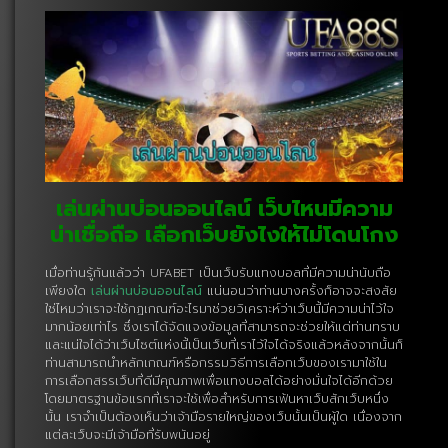
เล่นผ่านบ่อนออนไลน์ เว็บไหนมีความ
น่าเชื่อถือ เลือกเว็บยังไงให้ไม่โดนโกง
เมื่อท่านรู้กันแล้วว่า UFABET เป็นเว็บรับแทงบอลที่มีความน่านับถือ
เพียงใด
เล่นผ่านบ่อนออนไลน์
แน่นอนว่าท่านบางครั้งก็อาจจะสงสัย
ใช่ไหมว่าเราจะใช้กฏเกณฑ์อะไรมาช่วยวิเคราะห์ว่าเว็บนี้มีความน่าไว้ใจ
มากน้อยเท่าไร ซึ่งเราได้จัดแจงข้อมูลที่สามารถจะช่วยให้แด่ท่านทราบ
และแน่ใจได้ว่าเว็บไซต์แห่งนี้เป็นเว็บที่เราไว้ใจได้จริงแล้วหลังจากนั้นก็
ท่านสามารถนำหลักเกณฑ์หรือกรรมวิธีการเลือกเว็บของเรามาใช้ใน
การเลือกสรรเว็บที่ดีมีคุณภาพเพื่อแทงบอลได้อย่างมั่นใจได้อีกด้วย
โดยมาตรฐานข้อแรกที่เราจะใช้เพื่อสำหรับการเฟ้นหาเว็บสักเว็บหนึ่ง
นั้น เราจำเป็นต้องเห็นว่าเจ้ามือรายใหญ่ของเว็บนั้นเป็นผู้ใด เนื่องจาก
แต่ละเว็บจะมีเจ้ามือที่รับพนันอยู่