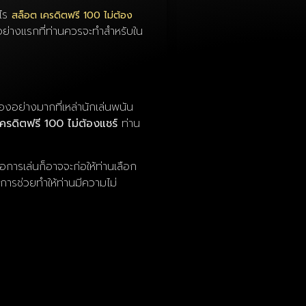
ำไร
สล็อต เครดิตฟรี 100 ไม่ต้อง
ย่างแรกที่ท่านควรจะทำสำหรับใน
องอย่างมากที่เหล่านักเล่นพนัน
ครดิตฟรี 100 ไม่ต้องแชร์
ท่าน
่อการเล่นก็อาจจะก่อให้ท่านเลือก
การช่วยทำให้ท่านมีความไม่