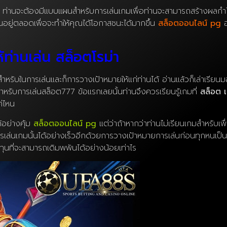
้น ท่านจะต้องมีแบบแผนสำหรับการเล่นเกมเพื่อท่านจะสามารถสร้างผลก
่นอยู่ตลอดเพื่อจะทำให้คุณได้โอกาสชนะได้มากขึ้น
สล็อตออนไลน์ pg
อ
้ท่านเล่น สล็อตโรม่า
ำหรับในการเล่นและก็การวางเป้าหมายให้แก่ท่านได้ อ่านแล้วก็เล่าเรียนม
ำหรับการเล่นสล็อต777 ข้อแรกเลยนั้นท่านจึงควรเรียนรู้เกมที่
สล็อต เ
ค่ไหน
ด้อย่างคุ้ม
สล็อตออนไลน์ pg
แต่ว่าถ้าหากว่าท่านไม่เรียนเกมสำหรับเพื
ล่นเกมนั้นได้อย่างเร็วอีกด้วยการวางเป้าหมายการเล่นก่อนทุกหนเป็น
ทุนที่จะสามารถเดิมพพันได้อย่างน้อยเท่าไร