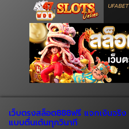
UFABET
เว็บตรงสล็อต888ฟรี แจกเงินจริง
แบบตื่นเต้นทุกวินาที