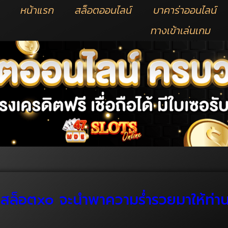
หน้าแรก
สล็อตออนไลน์
บาคาร่าออนไลน์
ทางเข้าเล่นเกม
 สล็อตxo จะนำพาความร่ำรวยมาให้ท่า