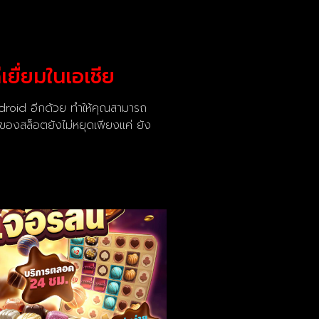
ยื่ยมในเอเชีย
Android อีกด้วย ทำให้คุณสามารถ
ของสล็อตยังไม่หยุดเพียงแค่ ยัง