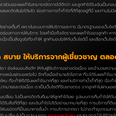
ัตราส่วนของผลกำไรสามารถจัดการได้ดีกว่า และลูกค้าได้รับเงินเป็นกอ
งเลและตัดสินใจได้แล้ว ช่องทางการทำกำไรที่ดีที่สุดอยู่ที่นี่ และท่านไม
้อย่างเต็มที่ เพราะในระบบการให้บริการและการ มีมาตรฐานของเว็บไซต์นี้
เปิดช่องทางการให้บริการ โดยคำนึงถึงอัตราของผลกำไรของลูกค้า หากเ
นี่จะเป็นสิ่งจูงใจที่จะทำให้ ลูกค้ามอบใจให้กับเว็บไซต์นี้ และเลือกเว็บ
สบาย ให้บริการจากผู้เชี่ยวชาญ ตลอ
เรา ยังส่งมอบสิ่งดีๆ ให้กับผู้ใช้บริการอย่างต่อเนื่อง และอำนวยควา
ทงพนันฟุตบอลต่อไป อีกทั้งเมื่อเข้ามาแล้วโอกาส ที่จะได้รับผลกำไรมาก
งไหน ที่จะทำให้ได้รับผลกำไรมากที่สุด และค่าบริการค่าน้ำต่ำที่สุด นี่จะท
้มากมายและต่อเนื่อง เราเป็นเว็บไซต์ที่รับแทงตรง จากลูกค้าไม่ผ่านเอเ
ปลี่ยน ไปเป็นเครดิตกับคืนมาให้ลูกค้าได้เลย รูปแบบการคืนกำไรให้กับ
ได้รับสิ่งที่ดีที่สุด และเงินกำไรไปได้อย่างมากมายที่สุด การบริการที่ดีขอ
รามีพันธมิตรที่เป็นธนาคารชั้นนำ การบริการจากเรา ไม่ว่าจะทำธุรกรรม
ะปรับเปลี่ยนไปเป็นรูปแบบของ
แทงบอลเงินสด
และสามารถนำไปใช้จ่ายได