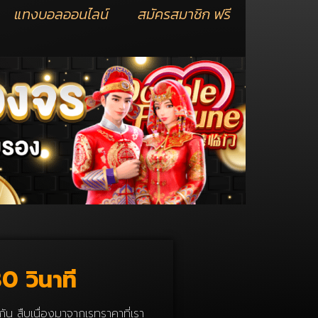
แทงบอลออนไลน์
สมัครสมาชิก ฟรี
0 วินาที
น สืบเนื่องมาจากเรทราคาที่เรา