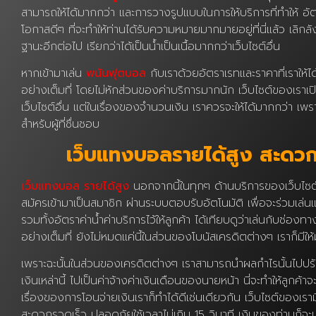
สามารถให้ได้มากกว่า และการวางรูปแบบในการให้บริการที่ทำให้ อ
โอกาสดีๆ ที่จะทำให้ท่านได้รับความหมายมากมายอยู่ที่นี่แล้ว เลิกลั
ฐานะอีกต่อไป เรียกว่าได้เป็นน้ำเป็นเนื้อมากกว่าเว็บไซต์อื่น
หากเข้ามาเล่น
พนันฟุตบอล
กับเราด้วยอัตราเรทและราคาที่เราให้ได
อย่างเต็มที่ โดยไม่หักส่วนของค่าบริการมากนัก เว็บไซต์ของเรา
เว็บไซต์อื่น แต่ในเรื่องของจำนวนเงิน เราควรจะให้ได้มากกว่า เพราะ
สำหรับผู้ที่ชื่นชอบ
เว็บแทงบอลรายได้สูง สะดวก 
เว็บแทงบอล รายได้สูง
นอกจากนี้ในทุกๆ ด้านบริการของเว็บไซต์
สมัครเข้ามาเป็นสมาชิก ผ่านระบบตอบรับอัตโนมัติ เพื่อจะร่วมเล่นแ
รวมทั้งอัตราค่าน้ำค่าบริการไว้ให้ลูกค้า ได้เทียบดูว่าเล่นกับช่องทา
อย่างเต็มที่ ยังไม่หมดแค่นี้ในส่วนของโบนัสเครดิตต่างๆ เราก็มีให
เพราะฉะนั้นในส่วนของเครดิตต่างๆ เราสามารถนำผลกำไรนั้นไปปรับเ
เงินเหล่านี้ ไปเป็นค่าจ้างค่าเงินเดือนของนายหน้า นี่จะทำให้ลูกค้าจะ
เรื่องของการโอนจ่ายเงินเราก็ทำได้ดีเช่นเดียวกัน เว็บไซต์ของเ
สะดวกรวดเร็ว ปลอดภัยใช้เวลาไม่เกิน 15 วินาที เงินของท่านก็จ