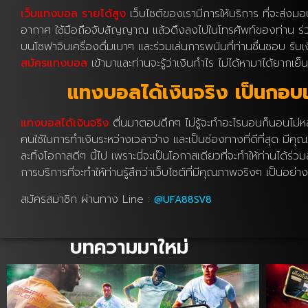
เว็บแทงบอล รายได้สูง
เว็บไซต์ของเรามีการให้บริการ ที่จะส่ง
อากาศ ใช้มือถือจับสัญญาณ แล้วดึงลงไปในโทรศัพท์ของท่าน ร่วม
บนโซฟาจิบเครื่องดื่มเบาๆ และร่วมเล่นการพนันที่ท่านชื่นชอบ รับ
สมัครแทงบอล
เข้ามาและท่านจะรู้ว่าเงินกำไร ไม่ได้หามาได้ยากเย็
แทงบอลได้เงินจริง เป็นกอบเ
แทงบอลได้เงินจริง
ตื่นมาตอนดึกๆ ไม่รู้จะทำอะไรนอนก็นอนไม่หลับ
คนใช้ในการทำเงินระหว่างเวลาว่าง และเป็นช่องทางที่ดีที่สุด มีค
ละทิ้งโอกาสดีๆ นี้ไป เพราะนี่จะเป็นโอกาสเดียวที่จะทำให้ท่านได้ร่
การบริการที่จะทำให้ท่านรู้สึกว่าเว็บไซต์ที่มีคุณภาพจริงๆ เป็นอย่า
สมัครสมาชิก ผ่านทาง Line :
@UFA88SV8
บทความมาใหม่