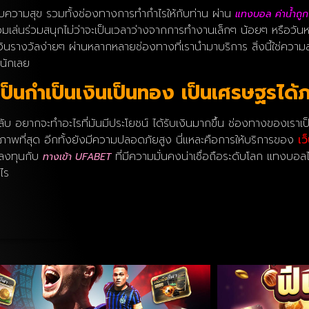
มอบความสุข รวมทั้งช่องทางการทำกำไรให้กับท่าน ผ่าน
แทงบอล ค่าน้ำถูก
เล่นร่วมสนุกไม่ว่าจะเป็นเวลาว่างจากการทำงานเล็กๆ น้อยๆ หรือวัน
เงินรางวัลง่ายๆ ผ่านหลากหลายช่องทางที่เรานำมาบริการ สิ่งนี้ใช่ความ
นนักเลย
ป็นกำเป็นเงินเป็นทอง เป็นเศรษฐรได้
 อยากจะทำอะไรที่มันมีประโยชน์ ได้รับเงินมากขึ้น ช่องทางของเราเป็นโ
ุณภาพที่สุด อีกทั้งยังมีความปลอดภัยสูง นี่แหละคือการให้บริการของ
เ
วมลงทุนกับ
ที่มีความมั่นคงน่าเชื่อถือระดับโลก แทงบอล
ทางเข้า UFABET
งไร