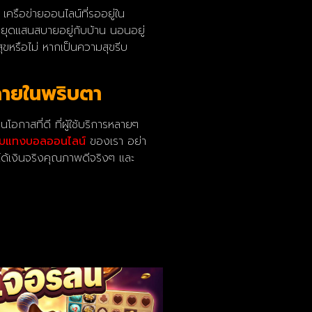
เครือข่ายออนไลน์ที่รออยู่ใน
หยุดแสนสบายอยู่กับบ้าน นอนอยู่
สุขหรือไม่ หากเป็นความสุขรีบ
ภายในพริบตา
อกาสที่ดี ที่ผู้ใช้บริการหลายๆ
ว็บแทงบอลออนไลน์
ของเรา อย่า
ได้เงินจริงคุณภาพดีจริงๆ และ