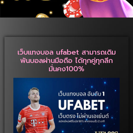
เว็บแทงบอล ufabet สามารถเดิม
พันบอลผ่านมือถือ ได้ทุกคู่ทุกลีก
มั่นคง100%