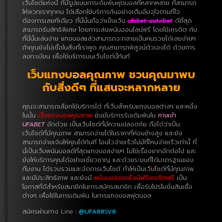
เว็บไซต์แห่งนี้ ที่มีรูปแบบการเดิมพันฟุตบอลที่หลากหลาย ที่สามารถ
ให้พวกเราทุกคน ได้เลือกใช้บริการกันอย่างเต็มอิ่มจุใจตามที่ใจ
ต้องการเลยทีเดียว ที่นี่นั้นถือว่าเป็นเว็บ
ufabet-autobet
ดีที่สุด
สามารถรับสิทธิพิเศษ โดยการเล่นพนันออนไลน์ฟรี โดยใช้เครดิต กับ
ที่นี่นั้นเล่นง่าย แทงบอลแล้วสามารถจะกลายเป็นคนรวยได้เลยง่ายๆ
ถ้าคุณยังไม่เชื่อในสิ่งที่เราพูด คุณสามารถพิสูจน์ตัวเองได้ ด้วยการ
ลงทะเบียน เพื่อใช้บริการบนเว็บไซต์นี้ทันที
เว็บแทงบอลคุณภาพ ชวนคุณมาพบ
กับสิ่งดีๆ ที่แสนจะหลากหลาย
คุณจะสามารถเลือกใช้บริการได้ ที่เว็บสำหรับแทงบอลต่างๆ และหนึ่ง
ในนั้น
เว็บแทงบอลคุณภาพ
ยังมีบริการรับเดิมพันใน
ทางเข้า
UFABET
อีกด้วย เป็นเว็บไซต์ที่มีความปลอดภัย ถือได้ว่าเป็น
เว็บไซต์ที่มีคุณภาพ สามารถจ่ายได้ในราคาที่ค่อนข้างสูง และยัง
สามารถจ่ายเงินให้คุณได้ทันที โอนไวจ่ายเร็วไม่มีที่ไหนจ่ายเร็วเท่านี้ ที่
นี่เป็นเว็บพนันบอลดีที่สุดแทงบอลง่ายๆ ไม่ใช่เรื่องยากอีกต่อไป และ
ยังให้บริการคุณได้อย่างเชี่ยวชาญ และด้วยระบบที่ได้มาตรฐานของ
ทีมงาน ได้รวบรวมและจัดการเว็บไซต์ ทำให้เป็นเว็บไซต์ที่มีคุณภาพ
และมีประสิทธิภาพ และยังมี
พนันบอลออนไลน์ฟรีเครดิตฟรี
เป็น
โอกาสที่ดีสำหรับสมาชิกในการสมัครสมาชิก เพื่อรับโปรโมชั่นสินเชื่อ
ต่างๆ เพื่อใช้ในการเดิมพัน ในการแทงบอลฟุตบอล
สมัครผ่านทาง Line :
@UFA88SV8