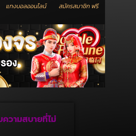
แทงบอลออนไลน์
สมัครสมาชิก ฟรี
ความสบายที่ไม่