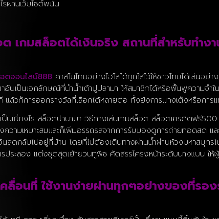
ไรผ่านเว็บไซต์พนัน
็อต เกมสล็อตได้เงินจริง สถานที่สำหรับทำงา
็อตออนไลน์888
คาสิโนไทยอย่างไฮโลได้ถูกใส่ไว้ให้ชาวไทยได้เล่นอย่
อันเป็นเอกลักษณ์ที่นำน้ำเต้าปูปลามา ให้สมาชิกได้หรือฟื้นฟูความจำในส
ี แล้วก็การออกรางวัลที่เลือกได้หลายต่อ ทั้งยังการแทงเต็งหรือการ
เป็นเยี่ยงไร สล็อตปานามา วิธีทางเล่นเกมสล็อต สล็อตเครดิตฟรี500
ัสถึงความเหมาะสมและก็เพิ่มอรรถรสจากการรับมองดูการถ่ายทอดสด และ
งินสดกลับไปอยู่ที่บ้าน โดยที่ไม่ต้องเดินทางผ่านน้ำผ่านห้วงมหาสมุท
รประลอง แต่งชุดสุดเย้ายวนทูพีช คัดสรรโครงหน้าระดับนางแบบ ให้ผู้ค
ลื่อนที่ ใช้งานง่ายผ่านทุกๆอย่างของที่รอง