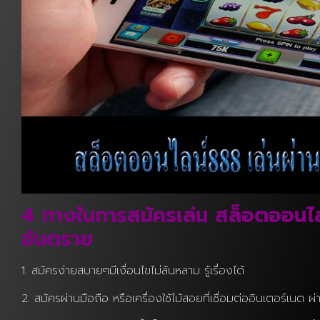
4 ทางในการสมัครเล่น สล็อตออนไลน์ฟ
อันตราย
1. สมัครง่ายสบายๆมีเงื่อนไขไม่ล้นหลาม รู้เรื่องได้
2. สมัครผ่านมือถือ หรือเครื่องใช้ไม้สอยที่เชื่อมต่ออินเตอร์เนต ผ