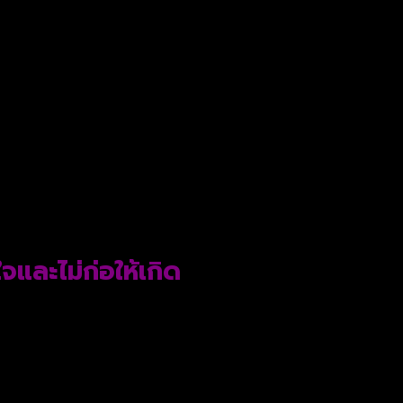
จและไม่ก่อให้เกิด