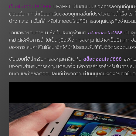
เว็บSlotออนไลน์888
UFABET เป็นต้นแบบของการลงทุนที่คุ้มมั่
ตอนนั้น หากว่าเป็นบทเรียนของบุคคลอื่นที่ประสบความสำเร็จ เราก็
บ้าง และจากนั้นก็สำหรับโลกออนไลน์ที่มีการลงทุนในธุรกิจจำนว
โดยเฉพาะเกมคาสิโน ซึ่งเว็บไซต์ยูฟ่าเบท
เป็นผู
สล็อตออนไลน์888
ใหม่ได้ใช้เพื่อการนำไปเป็นคู่มือเพื่อการลงทุน ไม่ว่าจะเป็นปัญ
ของการเล่นคาสิโนให้สมาชิกได้นำไปยอมปรับให้กับชีวิตของตนเอง เ
ต้นแบบที่ดีสำหรับการลงทุนคาสิโนกับ
สล็อตออนไลน์888
ยูฟ่าเบ
ของตนสำหรับการลงทุนแต่ละครั้ง เพื่อการสำเร็จสำหรับในการเล่นเก
ทันใจ และก็สล็อตออนไลน์ที่นำพาความเป็นมนุษย์มั่งคั่งให้เกิดขึ้น