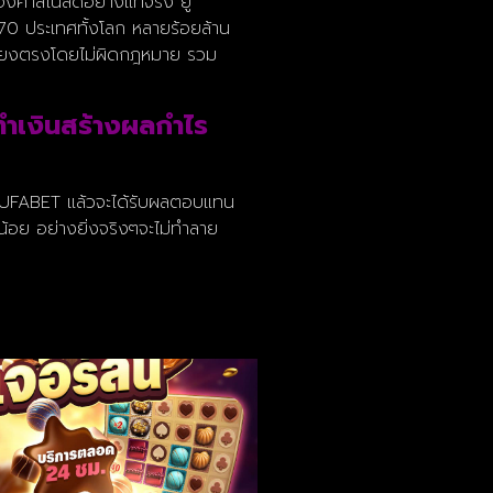
ของคาสิโนสดอย่างแท้จริง ยู
ว่า 70 ประเทศทั้งโลก หลายร้อยล้าน
งเที่ยงตรงโดยไม่ผิดกฎหมาย รวม
ทำเงินสร้างผลกำไร
นกับ UFABET แล้วจะได้รับผลตอบแทน
่น้อย อย่างยิ่งจริงๆจะไม่ทำลาย