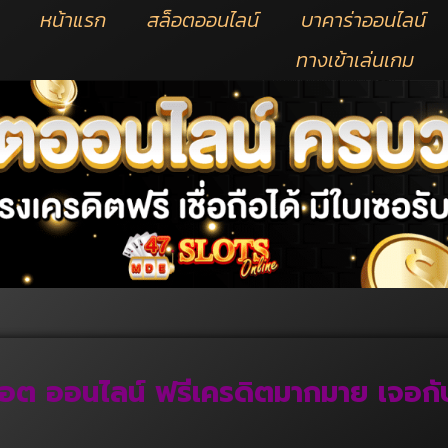
หน้าแรก
สล็อตออนไลน์
บาคาร่าออนไลน์
ทางเข้าเล่นเกม
อต ออนไลน์ ฟรีเครดิตมากมาย เจอกับ