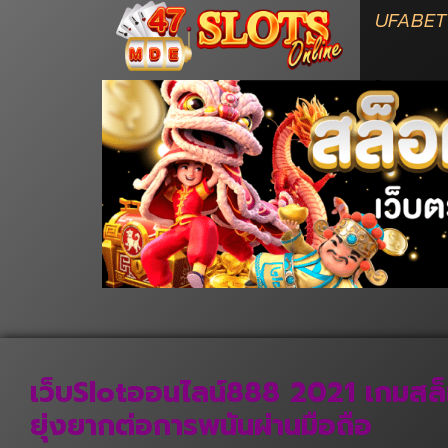
UFABET
เว็บSlotออนไลน์888 2021 เกมสล็
ยุ่งยากต่อการพนันผ่านมือถือ