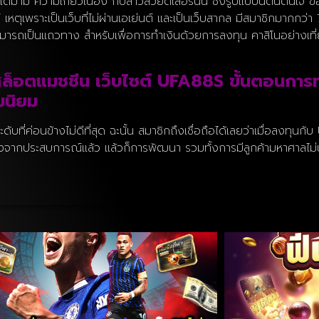
มามี ความเกี่ยวเนื่อง กับสาวสวยดีเลอร์นั้น ซึ่งรูปแบบนี้ตื้นตันใจ 
นต์ เหตุเพราะเป็นเว็บที่ไม่ผ่านเอเย่นต์ และเป็นเว็บสากล มีสมาชิกมากก
ว็บ สามารถเป็นแถวทาง สำหรับเพื่อการทำเงินด้วยการลงทุน คาสิโนอย่า
สล็อตแมชชีน เว็บไซต์ UFA88S ขั้นตอนการ
มนิยม
ับที่ค่อนข้างไม่ดีที่สุด ฉะนั้น สมาชิกถึงเชื่อถือได้เลยว่าเมื่อลงทุ
ห์ เนื่องจากประสบการณ์แล้ว แล้วก็การพัฒนา รวมทั้งการมีลูกค้ามหาศาลไม