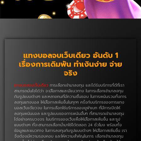
แทงบอลจบเว็บเดียว อันดับ 1
เรื่องการเดิมพัน ทำเงินง่าย จ่าย
จริง
แทงบอลจบเว็บเดียว
การเลือกเข้ามาลงทุน และได้รับบริการที่ดีที่เรา
สามารถมั่นใจได้ว่า จะมีโอกาสและมีแนวทาง ในการเลือกเข้ามาลงทุน
กับรูปแบบต่างๆ และหลายคนที่มีความชื่นชอบ ในการพนันรวมทั้งการ
ลงทุนแทงบอล ให้มีโอกาสเพิ่มขึ้นในทุกๆ ครั้งกับบริการของการแทง
บอลเว็บเดียวจบ ในการเลือกใช้บริการของยูฟ่าเบท ที่มีการเปิดให้
ลงทุนพนันบอล และรูปแบบของการพนันอื่นๆ ที่สามารถเข้ามาลงทุน
ได้อย่างครบวงจร ในบริการของเว็บเพื่อให้มีโอกาสเพิ่มขึ้น และรูป
แบบต่างๆ ที่จะสามารถเลือกนำมาใช้ได้ตลอด 24 ชั่วโมง พร้อมทั้ง
ข้อมูลและแนวทาง ในการลงทุนกับรูปแบบต่างๆ ให้มีโอกาสเพิ่มขึ้น เรา
จึงต้องมีความรอบคอบ และให้ความสำคัญในการ เลือกเข้ามาลงทุน