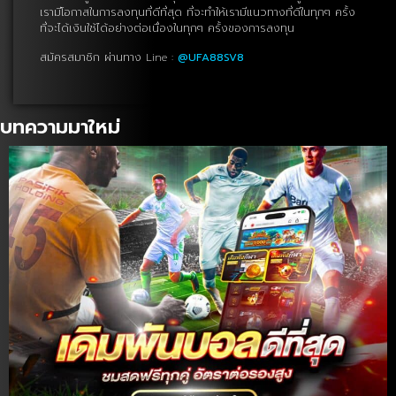
เรามีโอกาสในการลงทุนที่ดีที่สุด ที่จะทำให้เรามีแนวทางที่ดีในทุกๆ ครั้ง
ที่จะได้เงินใช้ได้อย่างต่อเนื่องในทุกๆ ครั้งของการลงทุน
สมัครสมาชิก ผ่านทาง Line :
@UFA88SV8
บทความมาใหม่