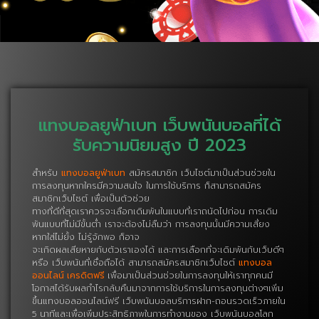
แทงบอลยูฟ่าเบท เว็บพนันบอลที่ได้
รับความนิยมสูง ปี 2023
สำหรับ
แทงบอลยูฟ่าเบท
สมัครสมาชิก เว็บไซต์มาเป็นส่วนช่วยใน
การลงทุนหากใครมีความสนใจ ในการใช้บริการ ก็สามารถสมัคร
สมาชิกเว็บไซต์ เพื่อเป็นตัวช่วย
ทางที่ดีที่สุดเราควรจะเลือกเดิมพันในแบบที่เราถนัดไปก่อน การเดิม
พันแบบที่ไม่มีขั้นต่ำ เราจะต้องไม่ลืมว่า การลงทุนนั้นมีความเสี่ยง
หากใส่ไม่ยั้ง ไม่รู้จักพอ ก็อาจ
จะเกิดผลเสียหายกับตัวเราเองได้ และการเลือกที่จะเดิมพันกับเว็บดีๆ
หรือ เว็บพนันที่เชื่อถือได้ สามารถสมัครสมาชิกเว็บไซต์
แทงบอล
ออนไลน์ เครดิตฟรี
เพื่อมาเป็นส่วนช่วยในการลงทุนให้เราทุกคนมี
โอกาสได้รับผลกำไรกลับคืนมาจากการใช้บริการในการลงทุนต่างๆเพิ่ม
ขึ้นแทงบอลออนไลน์ฟรี เว็บพนันบอลบริการฝาก-ถอนรวดเร็วภายใน
5 นาทีและเพื่อเพิ่มประสิทธิภาพในการทำงานของ เว็บพนันบอลโลก