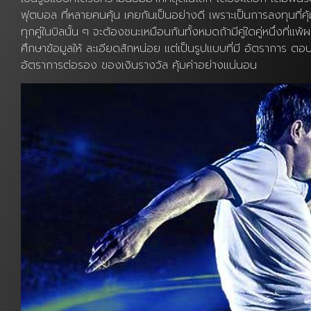
ฟุตบอล ที่หลายคนคุ้น เคยกันเป็นอย่างดี เพราะเป็นการลงทุนที่ค
ทุกคู่ในบิลนั้น ๆ จะต้องชนะเหมือนกันทั้งหมดถ้ามีคู่ใดคู่หนึ่ง
ศึกษาข้อมูลให้ ละเอียดสักหน่อย แต่เป็นรูปแบบที่มี อัตราการ ตอบ
อัตราการต่อรอง ของเงินรางวัล คุ้มค่าอย่างแน่นอน