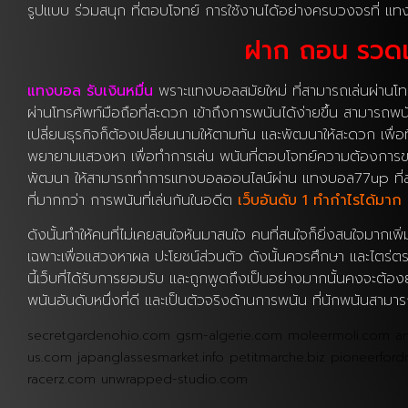
รูปแบบ ร่วมสนุก ที่ตอบโจทย์ การใช้งานได้อย่างครบวงจรที่ แ
ฝาก ถอน รวดเร
แทงบอล รับเงินหมื่น
พราะแทงบอลสมัยใหม่ ที่สามารถเล่นผ่านโ
ผ่านโทรศัพท์มือถือที่สะดวก เข้าถึงการพนันได้ง่ายขึ้น สามารถ
เปลี่ยนธุรกิจก็ต้องเปลี่ยนนามให้ตามทัน และพัฒนาให้สะดวก เพื่อท
พยายามแสวงหา เพื่อทำการเล่น พนันที่ตอบโจทย์ความต้องการของลูก
พัฒนา ให้สามารถทำการแทงบอลออนไลน์ผ่าน แทงบอล77up ที่สามาร
ที่มากกว่า การพนันที่เล่นกันในอดีต
เว็บอันดับ 1 ทำกำไรได้มาก
ดังนั้นทำให้คนที่ไม่เคยสนใจหันมาสนใจ คนที่สนใจก็ยิ่งสนใจมากเพ
เฉพาะเพื่อแสวงหาผล ปะโยชน์ส่วนตัว ดังนั้นควรศึกษา และไตร่ตรอ
นี้เว็บที่ได้รับการยอมรับ และถูกพูดถึงเป็นอย่างมากนั้นคงจะต้องย
พนันอันดับหนึ่งที่ดี และเป็นตัวจริงด้านการพนัน ที่นักพนันสา
secretgardenohio.com
gsm-algerie.com
moleermoli.com
a
us.com
japanglassesmarket.info
petitmarche.biz
pioneerford
racerz.com
unwrapped-studio.com