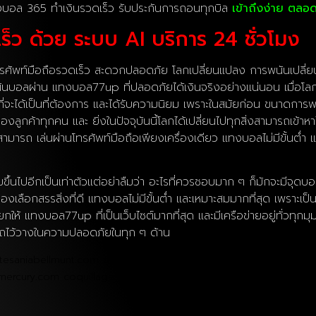
ทงบอล 365 ทำเงินรวดเร็ว รับประกันการถอนทุกบิล
เข้าถึงง่าย ตลอด
็ว ด้วย ระบบ AI บริการ 24 ชั่วโมง
ทรศัพท์มือถือรวดเร็ว สะดวกปลอดภัย โลกเปลี่ยนแปลง การพนันเปลี่
พนันบอลผ่าน แทงบอล77up ที่ปลอดภัยได้เงินจริงอย่างแน่นอน เมื่อโลก
ี่จะได้เป็นที่ต้องการ และได้รับความนิยม เพราะในสมัยก่อน ขนาดการพนัน
ค้าทุกคน และ ยิ่งในปัจจุบันนี้โลกได้เปลี่ยนไปทุกสิ่งสามารถเข้าหาไ
ถ เล่นผ่านโทรศัพท์มือถือเพียงเครื่องเดียว แทงบอลไม่มีขั้นต่ำ 
ิ่มขึ้นไปอีกเป็นเท่าตัวแต่อย่าลืมว่า อะไรที่ควรชอบมาก ๆ ก็มักจะมีจุ
งเลือกสรรสิ่งที่ดี แทงบอลไม่มีขั้นต่ำ และเหมาะสมมากที่สุด เพราะเป
กให้ แทงบอล77up ที่เป็นเว็บไซต์มากที่สุด และมีเครือข่ายอยู่ทั่วทุกมุ
มารถไว้วางในความปลอดภัยในทุก ๆ ด้าน
rtesaniabellmunt.com
preciouspetsitting.net
watchonepieceorg.
mercury.com
coquillagesetcrustaces-50.com
mde47.com
ufukku