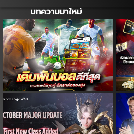
บทความมาใหม่