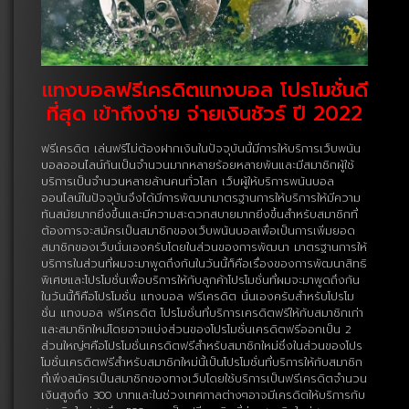
แทงบอลฟรีเครดิตแทงบอล โปรโมชั่นดี
ที่สุด เข้าถึงง่าย จ่ายเงินชัวร์ ปี 2022
ฟรีเครดิต เล่นฟรีไม่ต้องฝากเงินในปัจจุบันนี้มีการให้บริการเว็บพนัน
บอลออนไลน์กันเป็นจำนวนมากหลายร้อยหลายพันและมีสมาชิกผู้ใช้
บริการเป็นจำนวนหลายล้านคนทั่วโลก เว็บผู้ให้บริการพนันบอล
ออนไลน์ในปัจจุบันจึงได้มีการพัฒนามาตรฐานการให้บริการให้มีความ
ทันสมัยมากยิ่งขึ้นและมีความสะดวกสบายมากยิ่งขึ้นสำหรับสมาชิกที่
ต้องการจะสมัครเป็นสมาชิกของเว็บพนันบอลเพื่อเป็นการเพิ่มยอด
สมาชิกของเว็บนั่นเองครับโดยในส่วนของการพัฒนา มาตรฐานการให้
บริการในส่วนที่ผมจะมาพูดถึงกันในวันนี้ก็คือเรื่องของการพัฒนาสิทธิ
พิเศษและโปรโมชั่นเพื่อบริการให้กับลูกค้าโปรโมชั่นที่ผมจะมาพูดถึงกัน
ในวันนี้ก็คือโปรโมชั่น แทงบอล ฟรีเครดิต นั่นเองครับสำหรับโปรโม
ชั่น แทงบอล ฟรีเครดิต โปรโมชั่นที่บริการเครดิตฟรีให้กับสมาชิกเก่า
และสมาชิกใหม่โดยอาจแบ่งส่วนของโปรโมชั่นเครดิตฟรีออกเป็น 2
ส่วนใหญ่ๆคือโปรโมชั่นเครดิตฟรีสำหรับสมาชิกใหม่ซึ่งในส่วนของโปร
โมชั่นเครดิตฟรีสำหรับสมาชิกใหม่นี้เป็นโปรโมชั่นที่บริการให้กับสมาชิก
ที่เพิ่งสมัครเป็นสมาชิกของทางเว็บโดยใช้บริการเป็นฟรีเครดิตจำนวน
เงินสูงถึง 300 บาทและในช่วงเทศกาลต่างๆอาจมีเครดิตให้บริการกับ