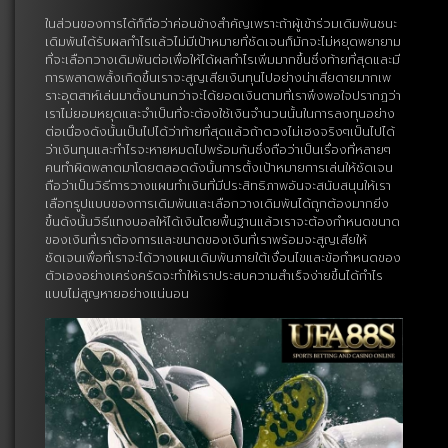
ในส่วนของการได้ก็ถือว่าค่อนข้างสำคัญเพราะถ้าผู้เข้าร่วมเดิมพันชนะ
เดิมพันได้รับผลกำไรแล้วไม่มีเป้าหมายที่ชัดเจนก็มักจะไม่หยุดพยายาม
ที่จะเลือกวางเดิมพันต่อเพื่อให้ได้ผลกำไรเพิ่มมากขึ้นซึ่งท้ายที่สุดและมี
การพลาดพลั้งเกิดขึ้นเราจะสูญเสียเงินทุนไปอย่างน่าเสียดายมากเพ
ราะอุตสาห์เล่นมาตั้งนานกว่าจะได้ยอดเงินตามที่เราพึงพอใจปรากฏว่า
เราไม่ยอมหยุดและจำเป็นที่จะต้องใช้เงินจำนวนนั้นในการลงทุนอย่าง
ต่อเนื่องดังนั้นเป็นไปได้ว่าท้ายที่สุดแล้วถ้าดวงไม่เฮงจริงๆเป็นไปได้
ว่าเงินทุนและกำไรจะหายหมดไปพร้อมกันซึ่งถือว่าเป็นเรื่องที่หลายๆ
คนทำผิดพลาดมาโดยตลอดดังนั้นการตั้งเป้าหมายการเล่นให้ชัดเจน
ถือว่าเป็นวิธีการวางแผนทำเงินที่มีประสิทธิภาพอันจะสนับสนุนให้เรา
เลือกรูปแบบของการเดิมพันและเลือกวางเดิมพันได้ถูกต้องมากยิ่ง
ขึ้นดังนั้นวิธีแทงบอลให้ได้เงินโดยพื้นฐานแล้วเราจะต้องกำหนดขนาด
ของเงินที่เราต้องการและขนาดของเงินที่เราพร้อมจะสูญเสียให้
ชัดเจนเพื่อที่เราจะได้วางแผนเดิมพันภายใต้เงื่อนไขและข้อกำหนดของ
ตัวเองอย่างเคร่งครัดจะทำให้เราประสบความสำเร็จง่ายขึ้นได้กำไร
แบบไม่สูญหายอย่างแน่นอน