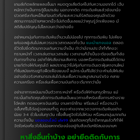
เกมส์เกิดพลิกแพลงขึ้นมา หมดตูดเสียตังค์ไปกับความอยากได้ เจ็บ
หนักกว่าเป็นการกู้ยืมมาเล่น นอกจากติด การเดิมพันแล้วยังมานั่ง
ปวดศรีษะกับหนี้สินก้อนตัวที่มาและความไร้สติของคุณอีกด้วย
สถานะการณ์ร้ายๆพวกนี้จะไม่เกิดขึ้นเลยแม้ว่าคุณรู้จักเพียงพอ มี
สติสัมปชัญญะไม่โลภจนกว่าอย่างยิ่ง
อย่าหมกมุ่นกับการเดิมพันจำนวนไม่น้อยไป ทุกการเดิมพัน ไม่เพียง
แค่บอลผู้เล่นไม่สมควรเอาเวลาตลอดทั้งวัน
แนะนำแทงบอล
ตลอด
ชีวิตไปยึดติดมากจนเกินความจำเป็น ถ้าว่ามีงานประจำทำก็คงจะ
ทราบหน้าที่ เวลาเล่นตามเวลาเล่น เวลางานก็จำเป็นจะต้องเต็มกำลัง
กับการทำงาน อย่าทำให้เสียงานเสียการ บอลหรือการเดิมพันมิได้ตาม
มาแก้ต่างให้กับคุณได้ ผลปรากฏว่าไม่คุ้มกับการเดินเตะฝุ่นหางานใหม่
ทำในสมัยเศรษฐกิจฝืดเฟืองแบบงี้ แม้กระนั้นก็ไม่ใช่ว่าจะห้ามไม่ให้เล่น
อย่างยิ่งจริงๆสามารถเล่นได้เล่นเพื่อความสนุกสนานร่าเริง คลาย
ความเครียด หรือเล่นเพื่อความบันเทิงจะดีมากกว่ามั้ย
อย่าเอาการพนันมาเป็นตัวภาระหน้าที่ หรือดึงให้ท่านทรุดโทรม แม้
กระนั้นถ้าเกิดคุณยึดการเดิมพันเป็นแนวทางสำหรับเพื่อการสร้างราย
ได้หลัก ทดลองหาเงินเสริม งานพาร์ทไทม ฟรีแลนจ์ หรืองานว่า
งอื่นๆที่ไม่ได้อยู่จอคอมทำดู คงจะห่างจากแวดวงการเดิมพันอย่าง
น้อย 3-4 ชั่วโมงในทุกวัน เพื่อฟื้นฟูจิตใจไม่ให้จม หรือหมกมุ่นมากเกิน
ความจำเป็น
บอลออนไลน์ ufa99
มันเกิดเหตุที่น่ารำคาญแล้วก็ทำให้
จิตใจห่อเหี่ยวใจไม่น้อยหากต้องนั่งอยู่กับสิ่งเดิมๆใช้สมองนานๆ
หาสิ่งอื่นทำบ้าง อย่ายึดติดกับการ