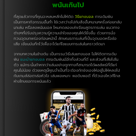
พนันเกินไป
ที่สุดแล้วการที่คุณจะหลบหลีกไม่ให้ติด
วิธีแทงบอล
การเดิมพัน
เป็นการหากิจกรรมอื่นทำ ใช้เวลาว่างไปกับสิ่งอื่นๆนานๆครั้งค่อยกลับ
มาเล่น หรือลงพนันบอล ไหมทดลองเล่าเรียนสูตรการเล่น แนวทาง
ต่างๆที่ปรับปรุงความรู้ความเข้าใจของคุณให้ดียิ่งขึ้น ด้วยการนั่ง
ทวนจุดบกพร่องก่อนหน้านี้ ลักษณธการเล่นที่เป็นจุดบอดหรือข้อ
เสีย เขียนบันทึกไว้เพื่อจะได้แก้ไขแบบการเล่นในคราวถัดมา
จากบทความในข้างต้น เป็นกรรมวิธีเล่นแทงบอล ไม่ให้ติดการเดิม
พัน
แนะนำแทงบอล
การเดิมพันมีอีกทั้งส่วนที่ดี และส่วนที่เสียไปใน
ตัว แม้กระนั้นถ้าหากว่าเล่นอย่างถูกทางก็สามารถได้ผลลัพธ์ที่ดีแก่
คุณไม่น้อย ด้วยเหตุนี้คุณจำเป็นที่จะต้องกักขังเองให้อยู่ไม่ให้หลงไป
กับเกมส์ล่อตาล่อหัวใจ เล่นพอเหมาะ พอดิบพอดี ที่ตัวเองไหวก็ไกล
ห่างโทษขอการพนันแล้ว