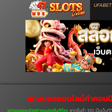
UFABET
แทงบอลออนไลน์ค่าคอมมิชชั่
แทงบอลออนไลน์ค่าคอมมิชชั่นดีที่สุด
ฝากขั้นต่ำ 100 เป็นเว็บที่