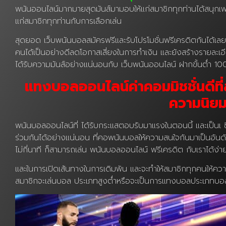
พนันออนไลน์มากมายสุดมันส์มามอบให้แก่สมาชิกทุกท่านได้สนุกเ
แก่สมาชิกทุกท่านกับการเลือกเล่น
สุดยอด เว็บพนันบอลสมัครฟรีและรับโปรโมชั่นฟรีเครดิตกันได้เล
คนได้เป็นอย่างดีลดโอกาสเสี่ยงในการทำเงิน และยังสร้างรายละเ
ได้รับความมันส์อย่างแน่นอนกับ เว็บพนันออนไลน์ ฝากขั้นต่ำ 10
แทงบอลออนไลน์ค่าคอมมิชชั่นดีที่สุ
ความนิยม
พนันบอลออนไลน์ที่ ได้รับกระแสตอบรับมาแรงในตอนนี้ และเป็นเ ซึ่
ร่วมกันได้อย่างแน่นอน ที่คอพนันบอลให้ความสนใจกันมาเป็นอันด
ไม่กี่นาที ก็สามารถเล่น พนันบอลออนไลน์ ฟรีเครดิต กับเราได้ง่า
และในการเปิดเส้นทางในการเดิมพัน และจะทำให้สมาชิกทุกคนให้ความ
สมาชิกจะเล่นบอล ประเภทสูงต่ำหรือจะเป็นการแทงบอลประเภทบอลเ