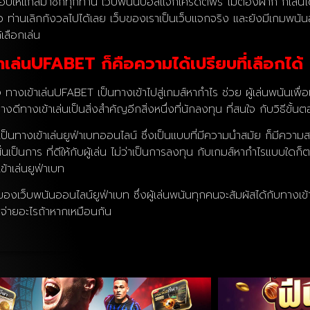
่นำมามอบให้แก่สมาชิกทุกท่าน เว็บพนันบอลแจกเครดิตฟรี ไม่ต้องฝาก ก็เล่
งรึป่าว ท่านเลิกกังวลไปได้เลย เว็บของเราเป็นเว็บแจกจริง และยังมีเกมพน
เลือกเล่น
าเล่นUFABET ก็คือความได้เปรียบที่เลือกได้
ทางเข้าเล่นUFABET เป็นทางเข้าไปสู่เกมส์หากำไร ช่วย ผู้เล่นพนันเพื่อ
างดีทางเข้าเล่นเป็นสิ่งสำคัญอีกสิ่งหนึ่งที่นักลงทุน ที่สนใจ กับวิธีขั
นทางเข้าเล่นยูฟ่าเบทออนไลน์ ซึ่งเป็นแบบที่มีความนำสมัย ก็มีความสบาย
ป็นการ ที่ดีให้กับผู้เล่น ไม่ว่าเป็นการลงทุน กับเกมส์หากำไรแบบใดก็ตา
้าเล่นยูฟ่าเบท
องเว็บพนันออนไลน์ยูฟ่าเบท ซึ่งผู้เล่นพนันทุกคนจะสัมผัสได้กับทางเข้า
รจ่ายอะไรถ้าหากเหมือนกัน