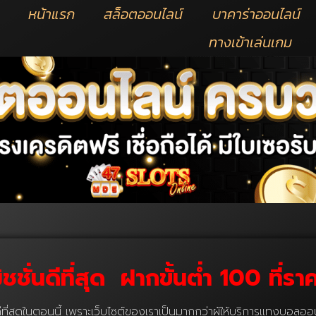
หน้าแรก
สล็อตออนไลน์
บาคาร่าออนไลน์
ทางเข้าเล่นเกม
นดีที่สุด ฝากขั้นต่ำ 100 ที่ราคา
ดีที่สุดในตอนนี้ เพราะเว็บไซต์ของเราเป็นมากกว่าผู้ให้บริการแทงบอลออ