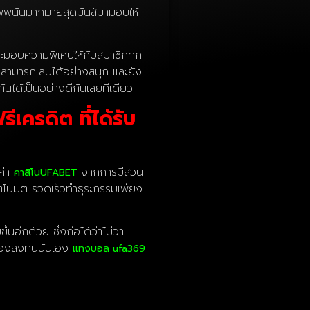
์พพนันมากมายสุดมันส์มามอบให้
จะมอบความพิเศษให้กับสมาชิกทุก
สามารถเล่นได้อย่างสนุก และยัง
นได้เป็นอย่างดีกันเลยทีเดียว
ีเครดิต ที่ได้รับ
ค่า
จากการมีส่วน
คาสิโนUFABET
ตโนมัติ รวดเร็วทำธุระกรรมเพียง
ีกด้วย ซึ่งถือได้ว่าไม่ว่า
้องลงทุนนั่นเอง
แทงบอล ufa369