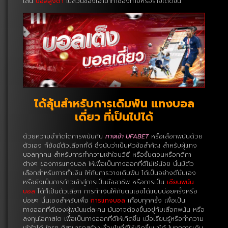
เล่น
บอลสูงต่ำ
ในส่วนของเอามาทำช่องทางหรือรายได้ดีขึ้น
ได้ลุ้นสำหรับการเดิมพัน แทงบอล
เดี่ยว
ที่เป็นไปได้
ด้วยความจำกัดใดการพนันกับ
ทางเข้า UFABET
หรือเลือกพนันด้วย
ตัวเอง ก็ยังมีตัวเลือกที่ดี ซึ่งนับว่าเป็นหัวข้อสำคัญ สำหรับผู้แทง
บอลทุกคน สำหรับการทำความเข้าใจบวิธี หรือขั้นตอนหรือกติกา
ต่างๆ ของการแทงบอล ให้เพื่อเป็นทางออกที่ดีไม่ใช่น้อย นั่นมีตัว
เลือกสำหรับการทำเงิน ให้กับการวางเดิมพัน ได้เป็นอย่างดีนั่นเอง
หรือยังเป็นการก้าวเข้าสู่การเป็นมืออาชีพ หรือการเป็น
เซียนพนัน
บอล
ได้ก็เป็นตัวเลือก การทำเงินให้กับตนเองได้แบบบ่อยครั้งหรือ
บ่อยๆ นั่นเองสำหรับเพื่อ
การแทงบอล
เกือบทุกครั้ง เพื่อเป็น
ทางออกที่ดีของผู้พนันแต่ละคน มันอาจต้องขึ้นอยู่กับเลือกพนัน หรือ
ลงทุนโอกาสใด เพื่อเป็นทางออกที่ดีให้เกิดขึ้น เมื่อเรียนรู้หรือทำความ