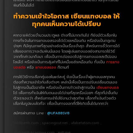
เข้าใจได้ ใครๆ ก็สามารถสร้างเงื่อนไขที่ดีให้เกิดขึ้นมาได้ ในทุกการเดิม
พันที่เป็นไปได้
ทำความเข้าใจโอกาส เซียนแทงบอล ให้
ทุกคนเห็นความได้เปรียบ
หากจะแพ้ด้วยจำนวนประตูผล ต่างที่ไม่มากเกินไป ก็ยังมีตัวเลือกใน
การทำเงินในการแทงบอลรองได้ด้วยเหมือนกัน หรือยังเป็นกฎเกม
ง่ายๆ ก็มีคุณภาพที่สุดอย่างชัดเป็นเรื่องจำสุด สำหรับการชี้วัดการได้
เสียของการวางเดิมพันนั่นเอง โดยผู้เล่นแทงบอลยังสามารถใช้วิธี
จากที่กล่าวมาถึงมา เพื่อเป็นการต่อยอดไปสู่การแทงบอลสเต็ปออน
ไลน์ได้ หรือยังเป็นการลุ้นค่าที่ไม่เหมื่อยล้าเหมือนกัน ทั้งเป็น
การแทง
บอลต่อ
หรือ
แทงบอลรอง
ก็ตามที
การใช้วิธีการเลือกคู่บอลในแต่ละคู่ ยังเป็นเรื่องจำผู้แทงบอลทุกคน
ต้องทำความเข้าใจกับสิ่งต่างๆ เหล่านี้เพื่อเป็นการปรับเปลี่ยนตนเอง
ไปสู่การเป็นมืออาชีพ หรือยังเป็นการก้าวเข้าสู่การเป็น
เซียนแทงบอล
ได้ เพื่อการทําเงินให้กับตนเองได้ง่ายที่สุดหรือบ่อยๆ ที่สุดที่น่าขึ้นกับ
ตัวเราเองว่า สำหรับการเข้าไปใช้งานว่าสุดท้าย เลือกทำเงินด้วยตัว
เลือกในรูปแบบใดที่จะ เพื่อเป็นทางออกที่ดีให้เกิดขึ้นได้มากกว่า
สมัครผ่านทาง Line :
@UFA88SV8
w88betth.com
;
spacingout.net
;
ufabetatom.com
;
pokerpluscasinos.com
;
enti.me